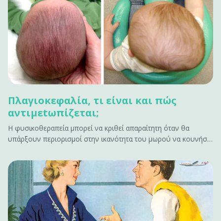
Πλαγιοκεφαλία, τι είναι και πώς
αντιμεtωπίζεται;
Η φυσικοθεραπεία μπορεί να κριθεί απαραίτητη όταν θα
υπάρξουν περιορισμοί στην ικανότητα του μωρού να κουνήσει
το κεφάλι προς μια κατεύθυνση λόγω μυϊκής παρατεταμένης
σύσπασης.&#13; &#13; Τι είναι η πλαγιοκεφαλία;&#13; Η
πλαγιοκεφoλία είναι η ασύμμετρη θέση των οστών του
κρανίου στο βρέφος.&hellip;