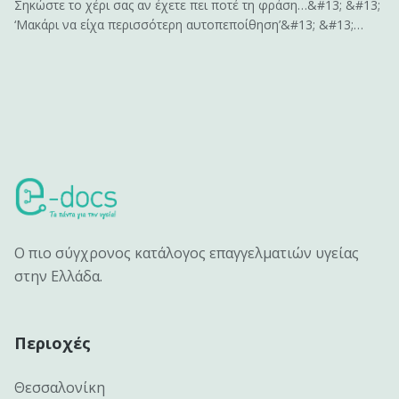
Σηκώστε το χέρι σας αν έχετε πει ποτέ τη φράση…&#13; &#13;
‘Μακάρι να είχα περισσότερη αυτοπεποίθηση’&#13; &#13;
ή&#13; &#13; ‘Αν είχα περισσότερη αυτοπεποίθηση , θα
μπορούσα να…’&#13; &#13; Σας ακούγεται γνώριμο;&#13;
&#13; Η αυτοπεποίθηση είναι το κλειδί για να
αποκτήσουμε&hellip;
Ο πιο σύγχρονος κατάλογος επαγγελματιών υγείας
στην Ελλάδα.
Περιοχές
Θεσσαλονίκη