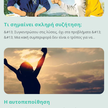
Τι σημαίνει σκληρή συζήτηση;
&#13; Συγκεντρώσου στις λύσεις, όχι στα προβλήματα &#13;
&#13; Μια κακή συμπεριφορά δεν είναι ο τρόπος για να
ενταχθείς σε μια σκληρή συζήτηση. Μην επισημαίνεις όλα όσα
δεν έχουν αποτέλεσμα. Δεν εμπνέει αλλαγή. Κάνει μόνο τους
ανθρώπους αμυντικούς. Αν έχεις να&hellip;
Η αυτοπεποίθηση