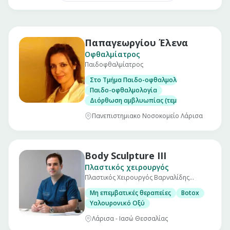
Παπαγεωργίου Έλενα
Οφθαλμίατρος
Παιδοφθαλμίατρος
Στο Τμήμα Παιδο-οφθαλμολογίας και Στραβι
Παιδο-οφθαλμολογία
Διόρθωση αμβλυωπίας (τεμπέλικο μάτι)
Πανεπιστημιακο Νοσοκομείο Λάρισα
Body Sculpture ΙΙΙ
Πλαστικός χειρουργός
Πλαστικός Χειρουργός Βαρναλίδης
Ιωάννης
Μη επεμβατικές θεραπείες
Botox
Υαλουρονικό Οξύ
Λάρισα - Ιασώ Θεσσαλίας