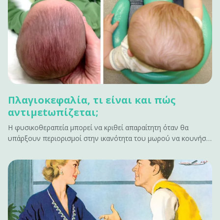
Πλαγιοκεφαλία, τι είναι και πώς
αντιμεtωπίζεται;
Η φυσικοθεραπεία μπορεί να κριθεί απαραίτητη όταν θα
υπάρξουν περιορισμοί στην ικανότητα του μωρού να κουνήσει
το κεφάλι προς μια κατεύθυνση λόγω μυϊκής παρατεταμένης
σύσπασης.&#13; &#13; Τι είναι η πλαγιοκεφαλία;&#13; Η
πλαγιοκεφoλία είναι η ασύμμετρη θέση των οστών του
κρανίου στο βρέφος.&hellip;