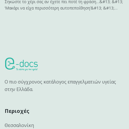
Σηκώστε το χέρι σας αν έχετε πει ποτέ τη φράση…&#13; &#13;
‘Μακάρι να είχα περισσότερη αυτοπεποίθηση’&#13; &#13;
ή&#13; &#13; ‘Αν είχα περισσότερη αυτοπεποίθηση , θα
μπορούσα να…’&#13; &#13; Σας ακούγεται γνώριμο;&#13;
&#13; Η αυτοπεποίθηση είναι το κλειδί για να
αποκτήσουμε&hellip;
Ο πιο σύγχρονος κατάλογος επαγγελματιών υγείας
στην Ελλάδα.
Περιοχές
Θεσσαλονίκη