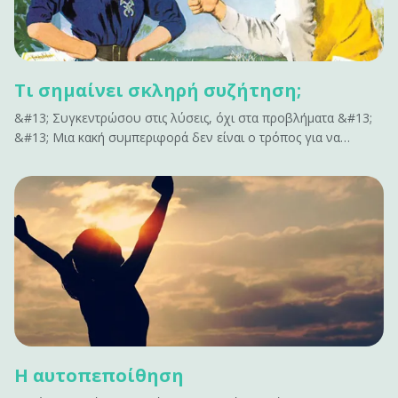
Τι σημαίνει σκληρή συζήτηση;
&#13; Συγκεντρώσου στις λύσεις, όχι στα προβλήματα &#13;
&#13; Μια κακή συμπεριφορά δεν είναι ο τρόπος για να
ενταχθείς σε μια σκληρή συζήτηση. Μην επισημαίνεις όλα όσα
δεν έχουν αποτέλεσμα. Δεν εμπνέει αλλαγή. Κάνει μόνο τους
ανθρώπους αμυντικούς. Αν έχεις να&hellip;
Η αυτοπεποίθηση