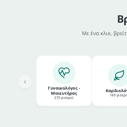
Β
Με ένα κλικ, βρεί
Γυναικολόγος -
Καρδιολό
Μαιευτήρας
169
γιατρ
273
γιατροί