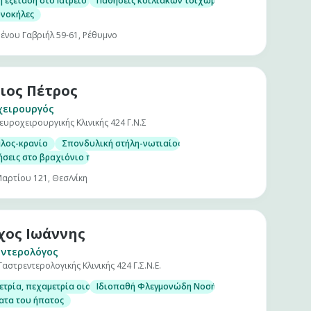
ή εξέταση στο Ιατρείο
Παθήσεις κοιλιακών τοιχωμάτων
νοκήλες
ένου Γαβριήλ 59-61, Ρέθυμνο
ιος Πέτρος
χειρουργός
ευροχειρουργικής Κλινικής 424 Γ.Ν.Σ
αλος-κρανίο
Σπονδυλική στήλη-νωτιαίος μυελός
ήσεις στο βραχιόνιο πλέγμα και τα περιφερικά νεύρα
Μαρτίου 121, Θεσ/νίκη
ος Ιωάννης
ντερολόγος
Γαστρεντερολογικής Κλινικής 424 Γ.Σ.Ν.Ε.
τρία, πεχαμετρία οισοφάγου και αντιστασιομετρία
Ιδιοπαθή Φλεγμονώδη Νοσήματα Εντέρου. (Νόσος τ
ατα του ήπατος