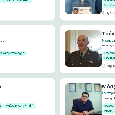
αι εφήβων.
ουλευτική γονέων.
Κλινικ
Βουβω
Ηγουμ
Τούλ
γος
Νευρο
Δ/ντής Ν
κή Δερματολογία
Εγκέφ
Εγχειρ
25ης 
α
Μόσχ
Γαστρε
Υπ/ντης 
x
Υαλουρονικό Οξύ
Μανομε
Νοσήμ