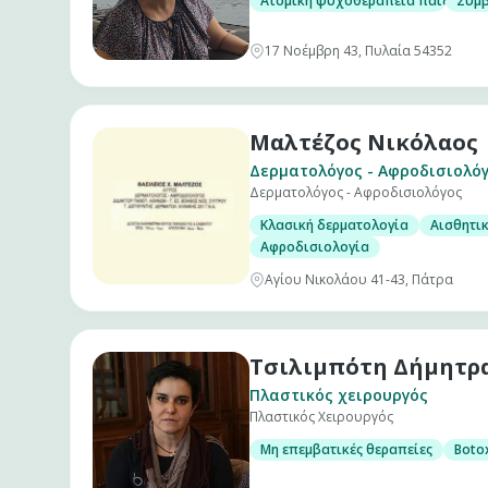
Ατομική ψυχοθεραπεία παιδιών κ
Συμβ
17 Νοέμβρη 43, Πυλαία 54352
Μαλτέζος Νικόλαος
Δερματολόγος - Αφροδισιολό
Δερματολόγος - Αφροδισιολόγος
Κλασική δερματολογία
Αισθητι
Αφροδισιολογία
Αγίου Νικολάου 41-43, Πάτρα
Τσιλιμπότη Δήμητρ
Πλαστικός χειρουργός
Πλαστικός Χειρουργός
Μη επεμβατικές θεραπείες
Boto