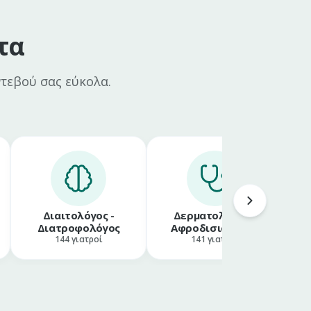
τα
ντεβού σας εύκολα.
Διαιτολόγος -
Δερματολόγος -
Διατροφολόγος
Αφροδισιολόγος
144
γιατροί
141
γιατροί