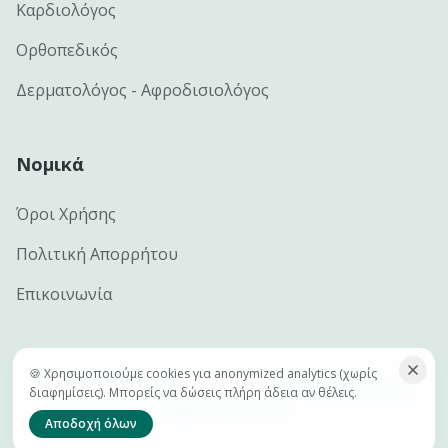
Καρδιολόγος
Ορθοπεδικός
Δερματολόγος - Αφροδισιολόγος
Νομικά
Όροι Χρήσης
Πολιτική Απορρήτου
Επικοινωνία
🍪 Χρησιμοποιούμε cookies για anonymized analytics (χωρίς
©
2026
e-docs.gr — Handcrafted by
Netclick · Advanced
διαφημίσεις). Μπορείς να δώσεις πλήρη άδεια αν θέλεις.
Digital Marketing
Αποδοχή όλων