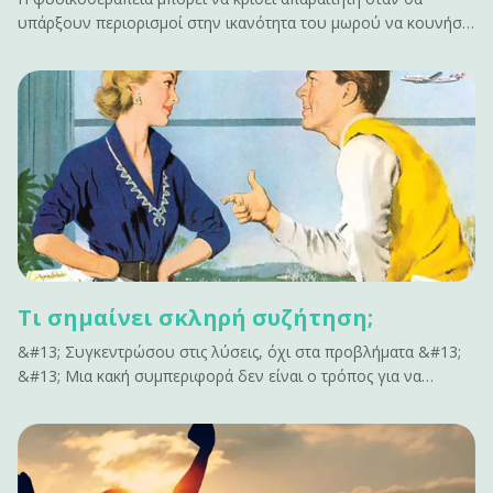
υπάρξουν περιορισμοί στην ικανότητα του μωρού να κουνήσει
το κεφάλι προς μια κατεύθυνση λόγω μυϊκής παρατεταμένης
σύσπασης.&#13; &#13; Τι είναι η πλαγιοκεφαλία;&#13; Η
πλαγιοκεφoλία είναι η ασύμμετρη θέση των οστών του
κρανίου στο βρέφος.&hellip;
Τι σημαίνει σκληρή συζήτηση;
&#13; Συγκεντρώσου στις λύσεις, όχι στα προβλήματα &#13;
&#13; Μια κακή συμπεριφορά δεν είναι ο τρόπος για να
ενταχθείς σε μια σκληρή συζήτηση. Μην επισημαίνεις όλα όσα
δεν έχουν αποτέλεσμα. Δεν εμπνέει αλλαγή. Κάνει μόνο τους
ανθρώπους αμυντικούς. Αν έχεις να&hellip;