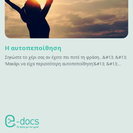
Η αυτοπεποίθηση
Σηκώστε το χέρι σας αν έχετε πει ποτέ τη φράση…&#13; &#13;
‘Μακάρι να είχα περισσότερη αυτοπεποίθηση’&#13; &#13;
ή&#13; &#13; ‘Αν είχα περισσότερη αυτοπεποίθηση , θα
μπορούσα να…’&#13; &#13; Σας ακούγεται γνώριμο;&#13;
&#13; Η αυτοπεποίθηση είναι το κλειδί για να
αποκτήσουμε&hellip;