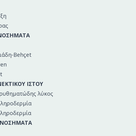
ωξη
ρας
 ΝΟΣΗΜΑΤΑ
ιάδη-Behçet
ren
t
ΕΚΤΙΚΟΥ ΙΣΤΟΥ
ερυθηματώδης λύκος
κληροδερμία
κληροδερμία
 ΝΟΣΗΜΑΤΑ