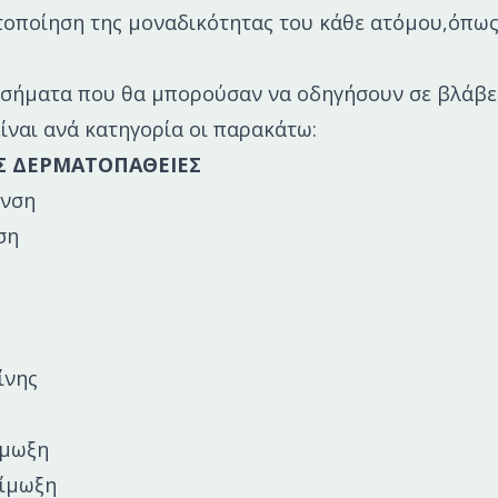
τοποίηση της μοναδικότητας του κάθε ατόμου,όπως
οσήματα που θα μπορούσαν να οδηγήσουν σε βλάβες
είναι ανά κατηγορία οι παρακάτω:
Σ ΔΕΡΜΑΤΟΠΑΘΕΙΕΣ
υνση
ση
ίνης
ίμωξη
οίμωξη