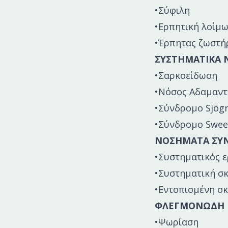
•Σύφιλη
•Ερπητική λοίμ
•Έρπητας ζωστή
ΣΥΣΤΗΜΑΤΙΚΑ
•Σαρκοείδωση
•Νόσος Αδαμαντ
•Σύνδρομο Sjög
•Σύνδρομο Swee
ΝΟΣΗΜΑΤΑ ΣΥΝ
•Συστηματικός 
•Συστηματική σ
•Εντοπισμένη σ
ΦΛΕΓΜΟΝΩΔΗ
•Ψωρίαση