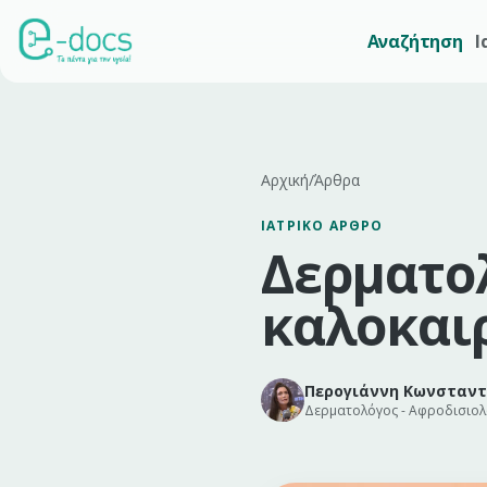
Αναζήτηση
Ι
Αρχική
/
Άρθρα
ΙΑΤΡΙΚΌ ΆΡΘΡΟ
Δερματολ
καλοκαι
Περογιάννη Κωνσταντ
Δερματολόγος - Αφροδισιο