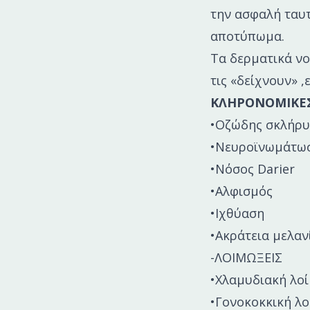
την ασφαλή ταυ
αποτύπωμα.
Τα δερματικά ν
τις «δείχνουν» ,
ΚΛΗΡΟΝΟΜΙΚΕ
•Οζώδης σκλήρ
•Νευροϊνωμάτω
•Νόσος Darier
•Αλφισμός
•Ιχθύαση
•Ακράτεια μελαν
-ΛΟΙΜΩΞΕΙΣ
•Χλαμυδιακή λο
•Γονοκοκκική λ