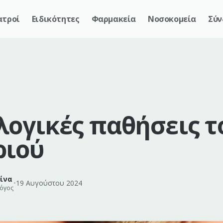
ατροί
Ειδικότητες
Φαρμακεία
Νοσοκομεία
Σύν
ογικές παθήσεις τ
ριού
ίνα
•
19 Αυγούστου 2024
λόγος