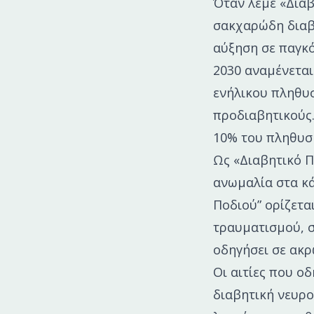
Όταν λέμε «Δια
σακχαρώδη διαβή
αύξηση σε παγκό
2030 αναμένεται
ενήλικου πληθυσ
προδιαβητικούς
10% του πληθυσ
Ως «Διαβητικό Π
ανωμαλία στα κ
Ποδιού” ορίζετα
τραυματισμού, σ
οδηγήσει σε ακ
Οι αιτίες που ο
διαβητική νευρο