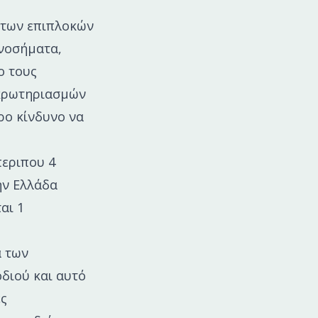
 των επιπλοκών
 νοσήματα,
ο τους
ακρωτηριασμών
ρο κίνδυνο να
.
περιπου 4
ην Ελλάδα
αι 1
α των
διού και αυτό
ες