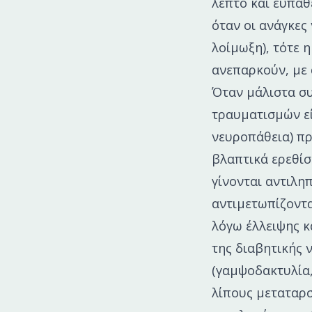
λεπτό και ευπαθ
όταν οι ανάγκες
λοίμωξη), τότε 
ανεπαρκούν, με
Όταν μάλιστα συ
τραυματισμών εί
νευροπάθεια) πρ
βλαπτικά ερεθίσ
γίνονται αντιληπ
αντιμετωπίζοντα
λόγω έλλειψης κ
της διαβητικής 
(γαμψοδακτυλία
λίπους μεταταρσ