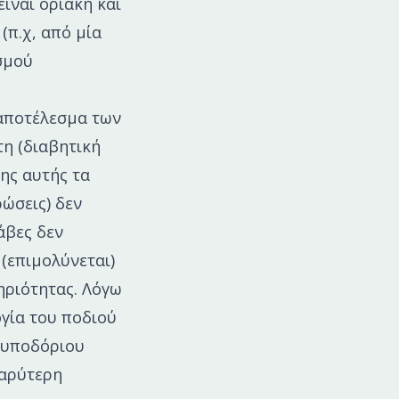
ίναι οριακή και
(π.χ, από μία
σμού
 αποτέλεσμα των
η (διαβητική
ης αυτής τα
ώσεις) δεν
λάβες δεν
 (επιμολύνεται)
ηριότητας. Λόγω
γία του ποδιού
 υποδόριου
βαρύτερη