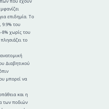
ώπων που έχουν
εμφανίζει
ια επιδημία. Το
, 9.9% του
%-8% χωρίς του
πλησιάζει το
 ανατομική
ου Διαβητικού
όπιν
ου μπορεί να
οπάθεια και η
μα των ποδιών