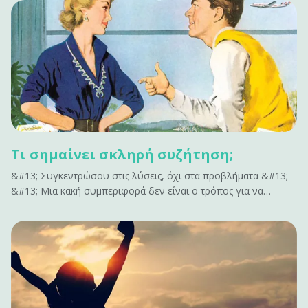
σύσπασης.&#13; &#13; Τι είναι η πλαγιοκεφαλία;&#13; Η
πλαγιοκεφoλία είναι η ασύμμετρη θέση των οστών του
κρανίου στο βρέφος.&hellip;
Τι σημαίνει σκληρή συζήτηση;
&#13; Συγκεντρώσου στις λύσεις, όχι στα προβλήματα &#13;
&#13; Μια κακή συμπεριφορά δεν είναι ο τρόπος για να
ενταχθείς σε μια σκληρή συζήτηση. Μην επισημαίνεις όλα όσα
δεν έχουν αποτέλεσμα. Δεν εμπνέει αλλαγή. Κάνει μόνο τους
ανθρώπους αμυντικούς. Αν έχεις να&hellip;