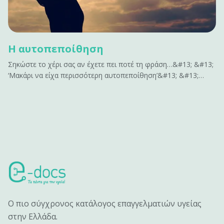
Η αυτοπεποίθηση
Σηκώστε το χέρι σας αν έχετε πει ποτέ τη φράση…&#13; &#13;
‘Μακάρι να είχα περισσότερη αυτοπεποίθηση’&#13; &#13;
ή&#13; &#13; ‘Αν είχα περισσότερη αυτοπεποίθηση , θα
μπορούσα να…’&#13; &#13; Σας ακούγεται γνώριμο;&#13;
&#13; Η αυτοπεποίθηση είναι το κλειδί για να
αποκτήσουμε&hellip;
Ο πιο σύγχρονος κατάλογος επαγγελματιών υγείας
στην Ελλάδα.