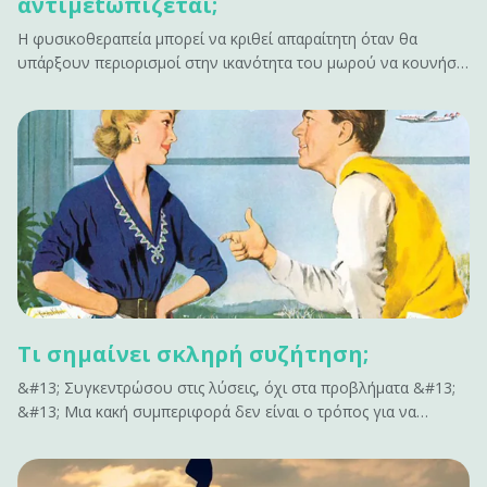
αντιμεtωπίζεται;
Η φυσικοθεραπεία μπορεί να κριθεί απαραίτητη όταν θα
υπάρξουν περιορισμοί στην ικανότητα του μωρού να κουνήσει
το κεφάλι προς μια κατεύθυνση λόγω μυϊκής παρατεταμένης
σύσπασης.&#13; &#13; Τι είναι η πλαγιοκεφαλία;&#13; Η
πλαγιοκεφoλία είναι η ασύμμετρη θέση των οστών του
κρανίου στο βρέφος.&hellip;
Τι σημαίνει σκληρή συζήτηση;
&#13; Συγκεντρώσου στις λύσεις, όχι στα προβλήματα &#13;
&#13; Μια κακή συμπεριφορά δεν είναι ο τρόπος για να
ενταχθείς σε μια σκληρή συζήτηση. Μην επισημαίνεις όλα όσα
δεν έχουν αποτέλεσμα. Δεν εμπνέει αλλαγή. Κάνει μόνο τους
ανθρώπους αμυντικούς. Αν έχεις να&hellip;