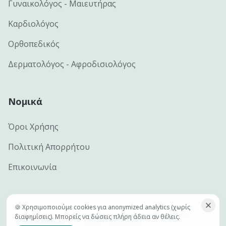
Γυναικολόγος - Μαιευτήρας
Καρδιολόγος
Ορθοπεδικός
Δερματολόγος - Αφροδισιολόγος
Νομικά
Όροι Χρήσης
Πολιτική Απορρήτου
Επικοινωνία
🍪 Χρησιμοποιούμε cookies για anonymized analytics (χωρίς
©
2026
e-docs.gr — Handcrafted by
Netclick · Advanced
διαφημίσεις). Μπορείς να δώσεις πλήρη άδεια αν θέλεις.
Digital Marketing