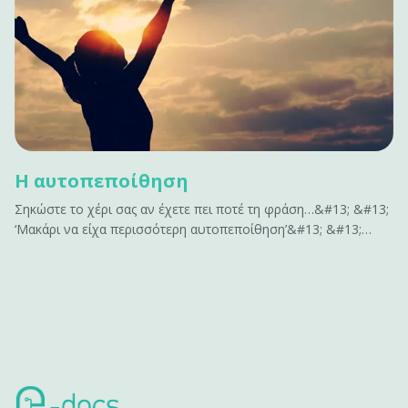
Η αυτοπεποίθηση
Σηκώστε το χέρι σας αν έχετε πει ποτέ τη φράση…&#13; &#13;
‘Μακάρι να είχα περισσότερη αυτοπεποίθηση’&#13; &#13;
ή&#13; &#13; ‘Αν είχα περισσότερη αυτοπεποίθηση , θα
μπορούσα να…’&#13; &#13; Σας ακούγεται γνώριμο;&#13;
&#13; Η αυτοπεποίθηση είναι το κλειδί για να
αποκτήσουμε&hellip;