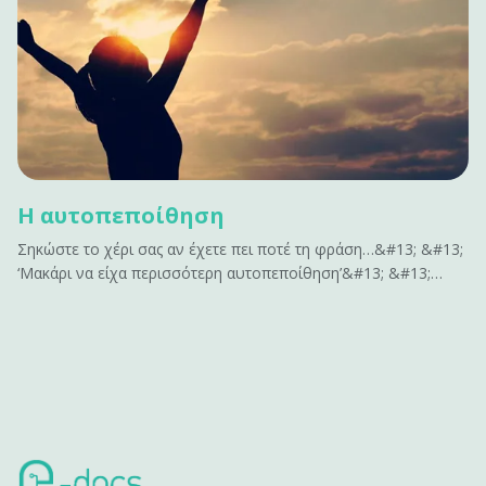
Η αυτοπεποίθηση
Σηκώστε το χέρι σας αν έχετε πει ποτέ τη φράση…&#13; &#13;
‘Μακάρι να είχα περισσότερη αυτοπεποίθηση’&#13; &#13;
ή&#13; &#13; ‘Αν είχα περισσότερη αυτοπεποίθηση , θα
μπορούσα να…’&#13; &#13; Σας ακούγεται γνώριμο;&#13;
&#13; Η αυτοπεποίθηση είναι το κλειδί για να
αποκτήσουμε&hellip;