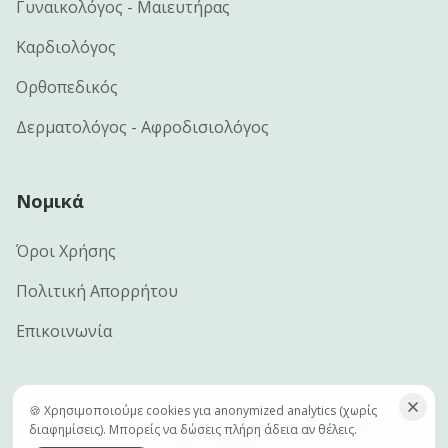
Γυναικολόγος - Μαιευτήρας
Καρδιολόγος
Ορθοπεδικός
Δερματολόγος - Αφροδισιολόγος
Νομικά
Όροι Χρήσης
Πολιτική Απορρήτου
Επικοινωνία
🍪 Χρησιμοποιούμε cookies για anonymized analytics (χωρίς
©
2026
e-docs.gr — Handcrafted by
Netclick · Advanced
διαφημίσεις). Μπορείς να δώσεις πλήρη άδεια αν θέλεις.
Digital Marketing