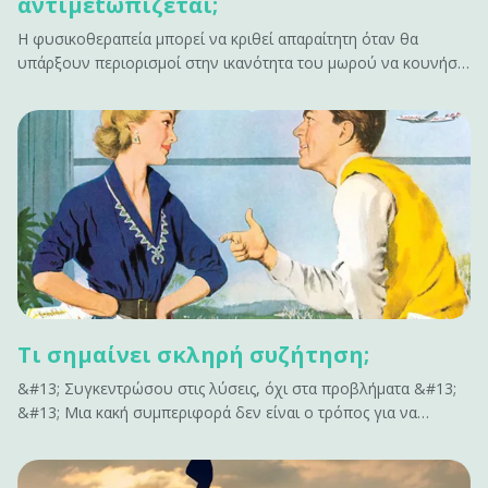
αντιμεtωπίζεται;
Η φυσικοθεραπεία μπορεί να κριθεί απαραίτητη όταν θα
υπάρξουν περιορισμοί στην ικανότητα του μωρού να κουνήσει
το κεφάλι προς μια κατεύθυνση λόγω μυϊκής παρατεταμένης
σύσπασης.&#13; &#13; Τι είναι η πλαγιοκεφαλία;&#13; Η
πλαγιοκεφoλία είναι η ασύμμετρη θέση των οστών του
κρανίου στο βρέφος.&hellip;
Τι σημαίνει σκληρή συζήτηση;
&#13; Συγκεντρώσου στις λύσεις, όχι στα προβλήματα &#13;
&#13; Μια κακή συμπεριφορά δεν είναι ο τρόπος για να
ενταχθείς σε μια σκληρή συζήτηση. Μην επισημαίνεις όλα όσα
δεν έχουν αποτέλεσμα. Δεν εμπνέει αλλαγή. Κάνει μόνο τους
ανθρώπους αμυντικούς. Αν έχεις να&hellip;