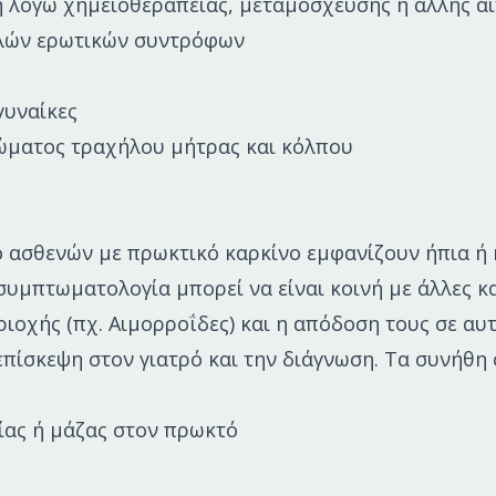
 λόγω χημειοθεραπείας, μεταμόσχευσης ή άλλης αι
λών ερωτικών συντρόφων
γυναίκες
νώματος τραχήλου μήτρας και κόλπου
 ασθενών με πρωκτικό καρκίνο εμφανίζουν ήπια ή
υμπτωματολογία μπορεί να είναι κοινή με άλλες κ
ριοχής (πχ. Αιμορροΐδες) και η απόδοση τους σε αυ
επίσκεψη στον γιατρό και την διάγνωση. Τα συνήθ
ίας ή μάζας στον πρωκτό