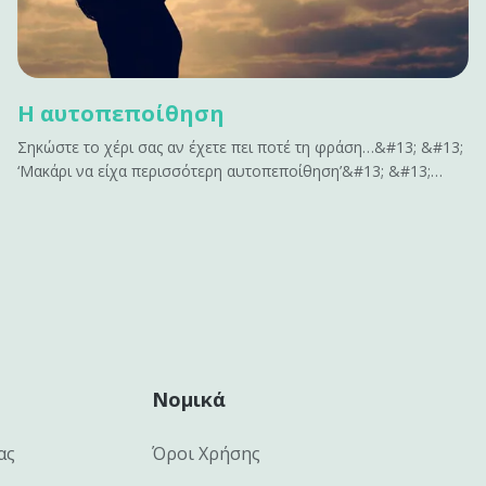
Η αυτοπεποίθηση
Σηκώστε το χέρι σας αν έχετε πει ποτέ τη φράση…&#13; &#13;
‘Μακάρι να είχα περισσότερη αυτοπεποίθηση’&#13; &#13;
ή&#13; &#13; ‘Αν είχα περισσότερη αυτοπεποίθηση , θα
μπορούσα να…’&#13; &#13; Σας ακούγεται γνώριμο;&#13;
&#13; Η αυτοπεποίθηση είναι το κλειδί για να
αποκτήσουμε&hellip;
Νομικά
ας
Όροι Χρήσης