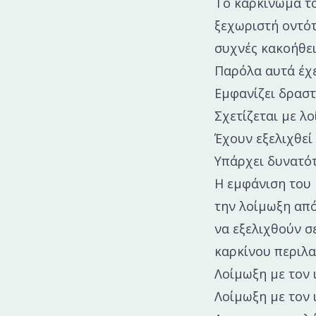
Το καρκίνωμα τ
ξεχωριστή οντότ
συχνές κακοήθει
Παρόλα αυτά έχε
Εμφανίζει δραστ
Σχετίζεται με λ
Έχουν εξελιχθεί
Υπάρχει δυνατό
Η εμφάνιση του 
την λοίμωξη από
να εξελιχθούν σ
καρκίνου περιλ
Λοίμωξη με τον 
Λοίμωξη με τον 