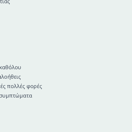
τίας
 καθόλου
αλοήθεις
τές πολλές φορές
η συμπτώματα