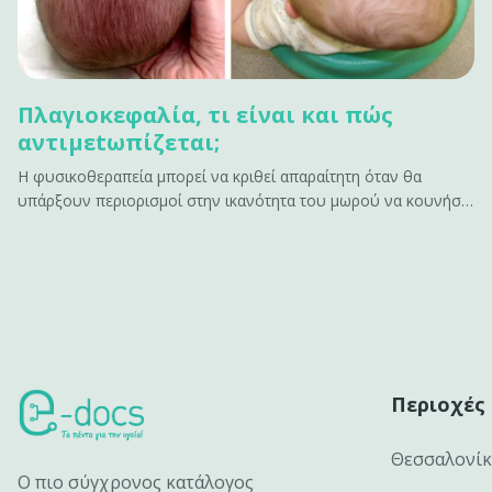
Πλαγιοκεφαλία, τι είναι και πώς
αντιμεtωπίζεται;
Η φυσικοθεραπεία μπορεί να κριθεί απαραίτητη όταν θα
υπάρξουν περιορισμοί στην ικανότητα του μωρού να κουνήσει
το κεφάλι προς μια κατεύθυνση λόγω μυϊκής παρατεταμένης
σύσπασης.&#13; &#13; Τι είναι η πλαγιοκεφαλία;&#13; Η
πλαγιοκεφoλία είναι η ασύμμετρη θέση των οστών του
κρανίου στο βρέφος.&hellip;
Περιοχές
Θεσσαλονί
Ο πιο σύγχρονος κατάλογος