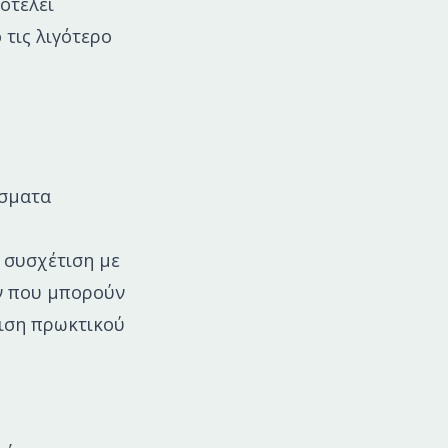
οτελεί
 τις λιγότερο
έσματα
 συσχέτιση με
ών που μπορούν
νιση πρωκτικού