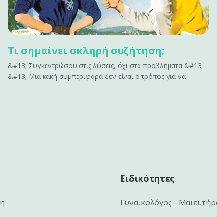
Τι σημαίνει σκληρή συζήτηση;
&#13; Συγκεντρώσου στις λύσεις, όχι στα προβλήματα &#13;
&#13; Μια κακή συμπεριφορά δεν είναι ο τρόπος για να
ενταχθείς σε μια σκληρή συζήτηση. Μην επισημαίνεις όλα όσα
δεν έχουν αποτέλεσμα. Δεν εμπνέει αλλαγή. Κάνει μόνο τους
ανθρώπους αμυντικούς. Αν έχεις να&hellip;
Ειδικότητες
κη
Γυναικολόγος - Μαιευτήρ