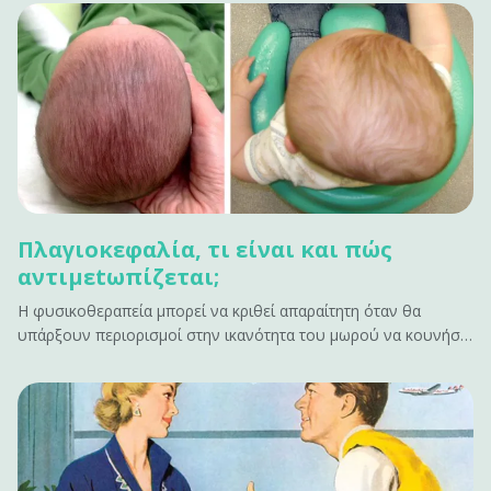
Πλαγιοκεφαλία, τι είναι και πώς
αντιμεtωπίζεται;
Η φυσικοθεραπεία μπορεί να κριθεί απαραίτητη όταν θα
υπάρξουν περιορισμοί στην ικανότητα του μωρού να κουνήσει
το κεφάλι προς μια κατεύθυνση λόγω μυϊκής παρατεταμένης
σύσπασης.&#13; &#13; Τι είναι η πλαγιοκεφαλία;&#13; Η
πλαγιοκεφoλία είναι η ασύμμετρη θέση των οστών του
κρανίου στο βρέφος.&hellip;