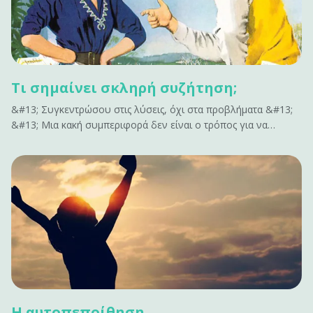
Τι σημαίνει σκληρή συζήτηση;
&#13; Συγκεντρώσου στις λύσεις, όχι στα προβλήματα &#13;
&#13; Μια κακή συμπεριφορά δεν είναι ο τρόπος για να
ενταχθείς σε μια σκληρή συζήτηση. Μην επισημαίνεις όλα όσα
δεν έχουν αποτέλεσμα. Δεν εμπνέει αλλαγή. Κάνει μόνο τους
ανθρώπους αμυντικούς. Αν έχεις να&hellip;
Η αυτοπεποίθηση