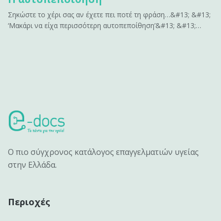
Σηκώστε το χέρι σας αν έχετε πει ποτέ τη φράση…&#13; &#13;
‘Μακάρι να είχα περισσότερη αυτοπεποίθηση’&#13; &#13;
ή&#13; &#13; ‘Αν είχα περισσότερη αυτοπεποίθηση , θα
μπορούσα να…’&#13; &#13; Σας ακούγεται γνώριμο;&#13;
&#13; Η αυτοπεποίθηση είναι το κλειδί για να
αποκτήσουμε&hellip;
Ο πιο σύγχρονος κατάλογος επαγγελματιών υγείας
στην Ελλάδα.
Περιοχές