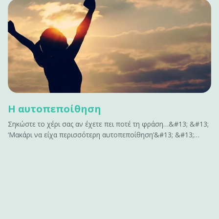
ανθρώπους αμυντικούς. Αν έχεις να&hellip;
Η αυτοπεποίθηση
Σηκώστε το χέρι σας αν έχετε πει ποτέ τη φράση…&#13; &#13;
‘Μακάρι να είχα περισσότερη αυτοπεποίθηση’&#13; &#13;
ή&#13; &#13; ‘Αν είχα περισσότερη αυτοπεποίθηση , θα
μπορούσα να…’&#13; &#13; Σας ακούγεται γνώριμο;&#13;
&#13; Η αυτοπεποίθηση είναι το κλειδί για να
αποκτήσουμε&hellip;