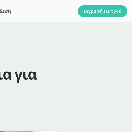
δεση
Εγγραφή Γιατρού
α για