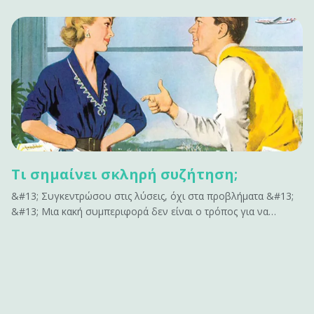
Τι σημαίνει σκληρή συζήτηση;
&#13; Συγκεντρώσου στις λύσεις, όχι στα προβλήματα &#13;
&#13; Μια κακή συμπεριφορά δεν είναι ο τρόπος για να
ενταχθείς σε μια σκληρή συζήτηση. Μην επισημαίνεις όλα όσα
δεν έχουν αποτέλεσμα. Δεν εμπνέει αλλαγή. Κάνει μόνο τους
ανθρώπους αμυντικούς. Αν έχεις να&hellip;