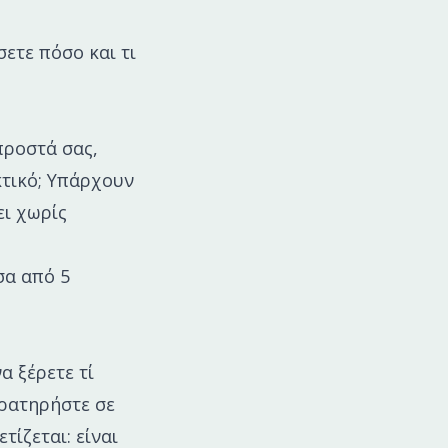
ετε πόσο και τι
προστά σας,
κτικό; Υπάρχουν
ει χωρίς
σα από 5
α ξέρετε τί
αρατηρήστε σε
τίζεται: είναι