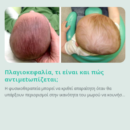
Πλαγιοκεφαλία, τι είναι και πώς
αντιμεtωπίζεται;
Η φυσικοθεραπεία μπορεί να κριθεί απαραίτητη όταν θα
υπάρξουν περιορισμοί στην ικανότητα του μωρού να κουνήσει
το κεφάλι προς μια κατεύθυνση λόγω μυϊκής παρατεταμένης
σύσπασης.&#13; &#13; Τι είναι η πλαγιοκεφαλία;&#13; Η
πλαγιοκεφoλία είναι η ασύμμετρη θέση των οστών του
κρανίου στο βρέφος.&hellip;