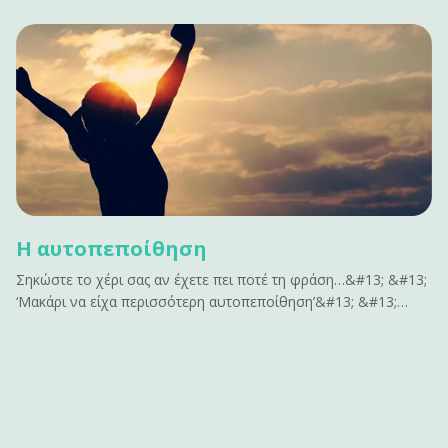
Η αυτοπεποίθηση
Σηκώστε το χέρι σας αν έχετε πει ποτέ τη φράση…&#13; &#13;
‘Μακάρι να είχα περισσότερη αυτοπεποίθηση’&#13; &#13;
ή&#13; &#13; ‘Αν είχα περισσότερη αυτοπεποίθηση , θα
μπορούσα να…’&#13; &#13; Σας ακούγεται γνώριμο;&#13;
&#13; Η αυτοπεποίθηση είναι το κλειδί για να
αποκτήσουμε&hellip;