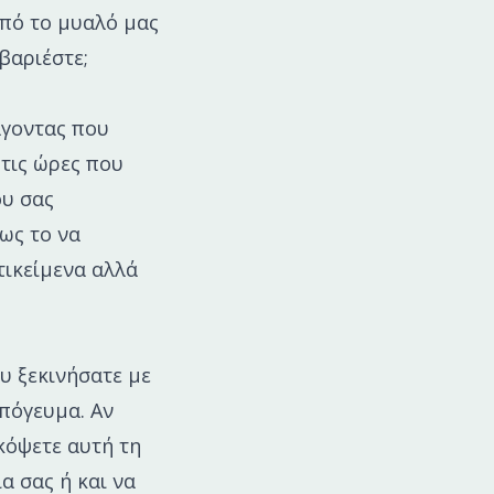
από το μυαλό μας
βαριέστε;
άγοντας που
τις ώρες που
ου σας
ως το να
τικείμενα αλλά
ου ξεκινήσατε με
απόγευμα. Αν
κόψετε αυτή τη
α σας ή και να