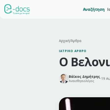
Αναζήτηση
Ι
Αρχική
/
Άρθρα
ΙΑΤΡΙΚΌ ΆΡΘΡΟ
Ο Βελονι
Βάϊκος Δημήτρης
•
19 Α
Αναισθησιολόγος