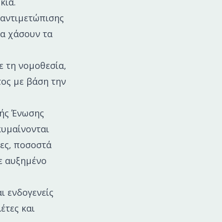
κία.
 αντιμετώπισης
να χάσουν τα
 τη νομοθεσία,
τος με βάση την
κής Ένωσης
κυμαίνονται
ρες, ποσοστά
με αυξημένο
αι ενδογενείς
έτες και