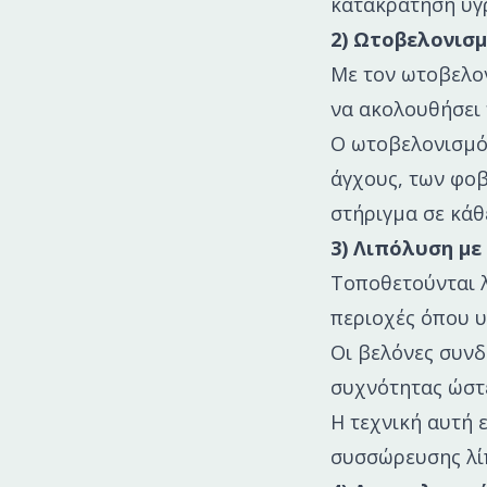
κατακράτηση υγρ
2) Ωτοβελονισμ
Με τον ωτοβελον
να ακολουθήσει 
Ο ωτοβελονισμός
άγχους, των φοβ
στήριγμα σε κάθ
3) Λιπόλυση με
Τοποθετούνται λ
περιοχές όπου 
Οι βελόνες συνδ
συχνότητας ώστε
Η τεχνική αυτή 
συσσώρευσης λί