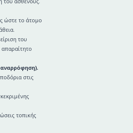
η του ασθενούς.
ς ώστε το άτομο
άθεια.
είριση του
ί απαραίτητο
ποαναρρόφηση).
ποδόρια στις
γκεκριμένης
τώσεις τοπικής