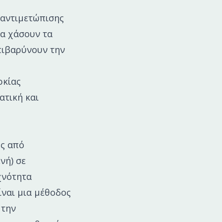
 αντιμετώπισης
να χάσουν τα
επιβαρύνουν την
ρκίας
ατική και
ης από
νή) σε
χνότητα
ίναι μια μέθοδος
 την