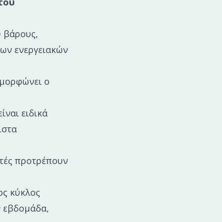
του
ύ βάρους,
των ενεργειακών
αμορφώνει ο
ίναι ειδικά
ιστα
στές προτρέπουν
ος κύκλος
ν εβδομάδα,