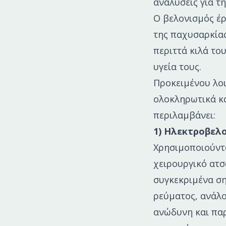
αναλύσεις για τ
Ο βελονισμός έρ
της παχυσαρκίας
περιττά κιλά το
υγεία τους.
Προκειμένου λο
ολοκληρωτικά κα
περιλαμβάνει:
1) Ηλεκτροβελ
Χρησιμοποιούντα
χειρουργικό ατσ
συγκεκριμένα σ
ρεύματος, ανάλο
ανώδυνη και παρ