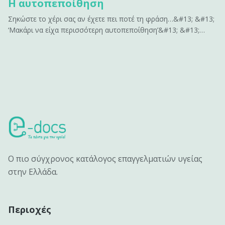
Η αυτοπεποίθηση
Σηκώστε το χέρι σας αν έχετε πει ποτέ τη φράση…&#13; &#13;
‘Μακάρι να είχα περισσότερη αυτοπεποίθηση’&#13; &#13;
ή&#13; &#13; ‘Αν είχα περισσότερη αυτοπεποίθηση , θα
μπορούσα να…’&#13; &#13; Σας ακούγεται γνώριμο;&#13;
&#13; Η αυτοπεποίθηση είναι το κλειδί για να
αποκτήσουμε&hellip;
Ο πιο σύγχρονος κατάλογος επαγγελματιών υγείας
στην Ελλάδα.
Περιοχές