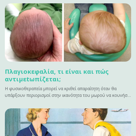
Πλαγιοκεφαλία, τι είναι και πώς
αντιμεtωπίζεται;
Η φυσικοθεραπεία μπορεί να κριθεί απαραίτητη όταν θα
υπάρξουν περιορισμοί στην ικανότητα του μωρού να κουνήσει
το κεφάλι προς μια κατεύθυνση λόγω μυϊκής παρατεταμένης
σύσπασης.&#13; &#13; Τι είναι η πλαγιοκεφαλία;&#13; Η
πλαγιοκεφoλία είναι η ασύμμετρη θέση των οστών του
κρανίου στο βρέφος.&hellip;