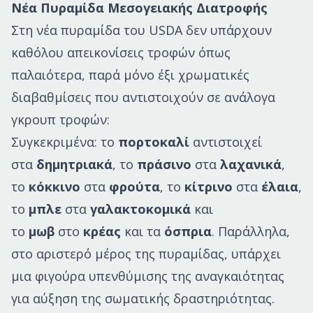
Νέα Πυραμίδα Μεσογειακής Διατροφής
Στη νέα πυραμίδα του USDA δεν υπάρχουν
καθόλου απεικονίσεις τροφών όπως
παλαιότερα, παρά μόνο έξι χρωματικές
διαβαθμίσεις που αντιστοιχούν σε ανάλογα
γκρουπ τροφών:
Συγκεκριμένα: το
πορτοκαλί
αντιστοιχεί
στα
δημητριακά
, το
πράσινο
στα
λαχανικά
,
το
κόκκινο
στα
φρούτα
, το
κίτρινο
στα
έλαια
,
το
μπλε
στα
γαλακτοκομικά
και
το
μωβ
στο
κρέας
και τα
όσπρια
. Παράλληλα,
στο αριστερό μέρος της πυραμίδας, υπάρχει
μια φιγούρα υπενθύμισης της αναγκαιότητας
για αύξηση της σωματικής δραστηριότητας.