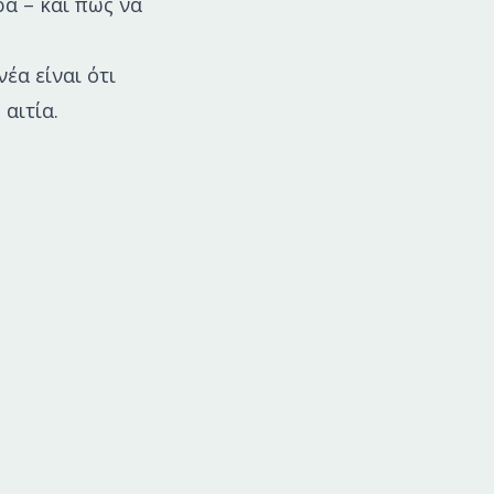
α – και πως να
έα είναι ότι
αιτία.