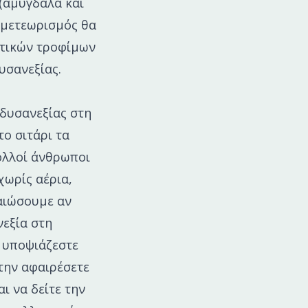
 (αμύγδαλα και
Ο μετεωρισμός θα
ντικών τροφίμων
υσανεξίας.
 δυσανεξίας στη
ο σιτάρι τα
ολλοί άνθρωποι
χωρίς αέρια,
βαιώσουμε αν
νεξία στη
ν υποψιάζεστε
 την αφαιρέσετε
ι να δείτε την