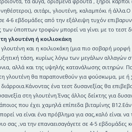
ροϊόντα, τα αυγά, ορισμένα φρούτα , ξηροί καρποί
συνηθέστεροι), σιτάρι, γλουτένη, καλαμπόκι ή άλλα.
σε 4-6 εβδομάδες από την εξάλειψη τυχόν επιβαρυ
ς των ύποπτων τροφών μπορεί να γίνει με το τεστ δ
στη γλουτένη ή κοιλιοκάκη
 γλουτένη και η κοιλιοκάκη (μια πιο σοβαρή μορφή
αυξητική τάση, κυρίως λόγω των μεγάλων αλλαγών στ
όνια, αλλά και της υψηλής κατανάλωσης σιτηρών. Π
τη γλουτένη θα παραπονεθούν για φούσκωμα, με ή 
 διάρροια.Κάνοντας ένα τεστ δυσανεξίας θα επιβε
σανεξία στη γλουτένη.Ένας άλλος δείκτης για δυσα
κάποιος που έχει χαμηλά επίπεδα βιταμίνης Β12.Εά
μπορεί να είναι ένα πρόβλημα για σας,καλό είναι να
ιο σας ,να την επαναεισαγάγετε σε 4-5 εβδομάδες κα