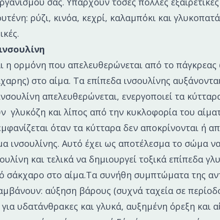
ργανισμού σας. Υπάρχουν τόσες πολλές εξαιρετικές
ουτένη: ρύζι, κινόα, κεχρί, καλαμπόκι και γλυκοπατά
ικές.
 ινσουλίνη
αι η ορμόνη που απελευθερώνεται από το πάγκρεας
άχαρης) στο αίμα. Τα επίπεδα ινσουλίνης αυξάνοντα
ινσουλίνη απελευθερώνεται, ενεργοποιεί τα κύτταρ
 γλυκόζη και λίπος από την κυκλοφορία του αίματ
εμφανίζεται όταν τα κύτταρα δεν αποκρίνονται ή α
α ινσουλίνης. Αυτό έχει ως αποτέλεσμα το σώμα να
ουλίνη και τελικά να δημιουργεί τοξικά επίπεδα γλ
ό σάκχαρο στο αίμα.Τα συνήθη συμπτώματα της αν
αμβάνουν: αύξηση βάρους (συχνά ταχεία σε περίοδο
 για υδατάνθρακες και γλυκά, αυξημένη όρεξη και 