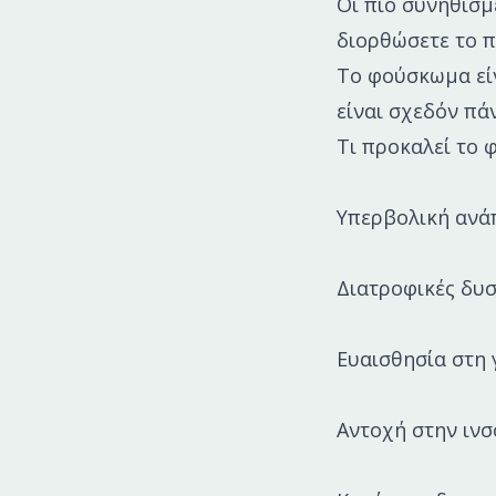
Οι πιο συνηθισμ
διορθώσετε το 
Το φούσκωμα είν
είναι σχεδόν πά
Τι προκαλεί το
Υπερβολική ανάπ
Διατροφικές δυσ
Ευαισθησία στη 
Αντοχή στην ινσ