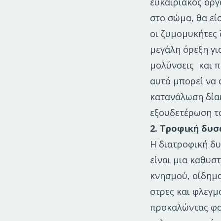
ευκαιριακός οργ
στο σώμα, θα εί
οι ζυμομυκήτες 
μεγάλη όρεξη γι
μολύνσεις και π
αυτό μπορεί να 
κατανάλωση δία
εξουδετέρωση το
2. Τροφική δυσ
Η διατροφική δυ
είναι μια καθυσ
κνησμού, οίδημα
στρες και φλεγμ
προκαλώντας φού