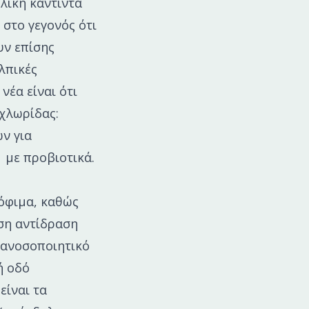
λική κάντιντα
 στο γεγονός ότι
υν επίσης
λπικές
νέα είναι ότι
 χλωρίδας:
ν για
 με προβιοτικά.
ρόφιμα, καθώς
εση αντίδραση
 ανοσοποιητικό
ή οδό
είναι τα