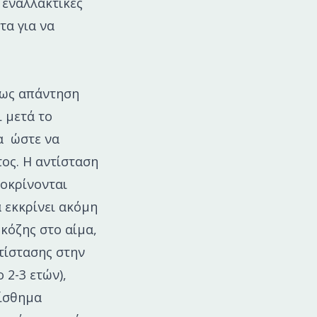
 εναλλακτικές
τα για να
 ως απάντηση
ι μετά το
α ώστε να
ος. Η αντίσταση
ποκρίνονται
 εκκρίνει ακόμη
υκόζης στο αίμα,
τίστασης στην
 2-3 ετών),
αίσθημα