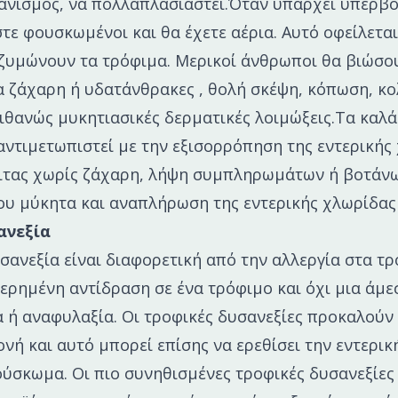
ανισμός, να πολλαπλασιαστεί.Όταν υπάρχει υπερβο
στε φουσκωμένοι και θα έχετε αέρια. Αυτό οφείλεται
ζυμώνουν τα τρόφιμα. Μερικοί άνθρωποι θα βιώσο
α ζάχαρη ή υδατάνθρακες , θολή σκέψη, κόπωση, κο
ιθανώς μυκητιασικές δερματικές λοιμώξεις.Τα καλά 
αντιμετωπιστεί με την εξισορρόπηση της εντερικής
ιτας χωρίς ζάχαρη, λήψη συμπληρωμάτων ή βοτάνω
υ μύκητα και αναπλήρωση της εντερικής χλωρίδας
ανεξία
σανεξία είναι διαφορετική από την αλλεργία στα τ
τερημένη αντίδραση σε ένα τρόφιμο και όχι μια άμ
 ή αναφυλαξία. Οι τροφικές δυσανεξίες προκαλούν
ονή και αυτό μπορεί επίσης να ερεθίσει την εντερικ
σκωμα. Οι πιο συνηθισμένες τροφικές δυσανεξίες 