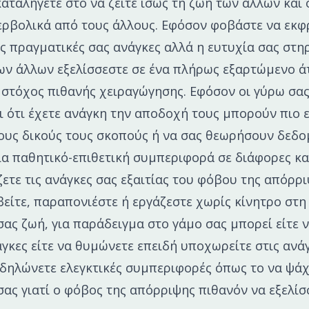
αταλήγετε στο να ζείτε ίσως τη ζωή των άλλων και ό
ερβολικά από τους άλλους. Εφόσον φοβάστε να εκφ
ις πραγματικές σας ανάγκες αλλά η ευτυχία σας στη
ων άλλων εξελίσσεστε σε ένα πλήρως εξαρτώμενο ά
ς στόχος πιθανής χειραγώγησης. Εφόσον οι γύρω σα
 ότι έχετε ανάγκη την αποδοχή τους μπορούν πιο 
τους δικούς τους σκοπούς ή να σας θεωρήσουν δεδο
ια παθητικό-επιθετική συμπεριφορά σε διάφορες κα
ετε τις ανάγκες σας εξαιτίας του φόβου της απόρρ
είτε, παραπονιέστε ή εργάζεστε χωρίς κίνητρο στη 
ας ζωή, για παράδειγμα στο γάμο σας μπορεί είτε 
νάγκες είτε να θυμώνετε επειδή υποχωρείτε στις ανά
κδηλώνετε ελεγκτικές συμπεριφορές όπως το να ψάχ
ας γιατί ο φόβος της απόρριψης πιθανόν να εξελίσ