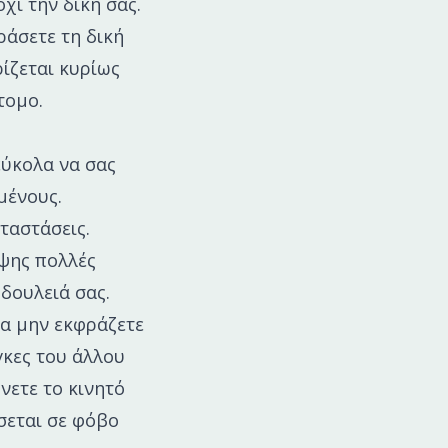
χι την δική σας.
ράσετε τη δική
ρίζεται κυρίως
τομο.
ς
εύκολα να σας
μένους.
ταστάσεις.
ιψης πολλές
δουλειά σας.
να μην εκφράζετε
γκες του άλλου
νετε το κινητό
σεται σε φόβο