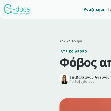
Αναζήτηση
Ι
Αρχική
/
Άρθρα
ΙΑΤΡΙΚΌ ΆΡΘΡΟ
Φόβος α
Επιβατιανού Αντιγόν
Παιδοψυχίατρος