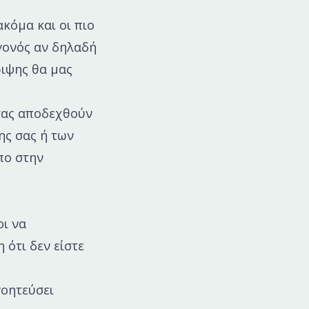
ακόμα και οι πιο
γονός αν δηλαδή
ριψης θα μας
 σας αποδεχθούν
ης σας ή των
πο στην
οι να
 ότι δεν είστε
γοητεύσει