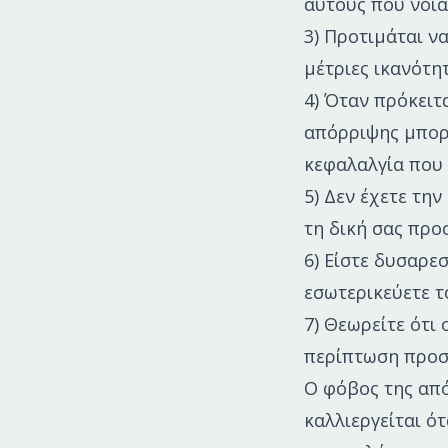
αυτούς που νοιά
3) Προτιμάται ν
μέτριες ικανότη
4) Όταν πρόκειτ
απόρριψης μπορ
κεφαλαλγία που
5) Δεν έχετε τη
τη δική σας προ
6) Είστε δυσαρε
εσωτερικεύετε τ
7) Θεωρείτε ότι 
περίπτωση προσω
Ο φόβος της από
καλλιεργείται ότ