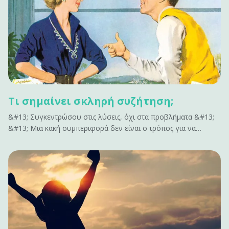
κρανίου στο βρέφος.&hellip;
Τι σημαίνει σκληρή συζήτηση;
&#13; Συγκεντρώσου στις λύσεις, όχι στα προβλήματα &#13;
&#13; Μια κακή συμπεριφορά δεν είναι ο τρόπος για να
ενταχθείς σε μια σκληρή συζήτηση. Μην επισημαίνεις όλα όσα
δεν έχουν αποτέλεσμα. Δεν εμπνέει αλλαγή. Κάνει μόνο τους
ανθρώπους αμυντικούς. Αν έχεις να&hellip;