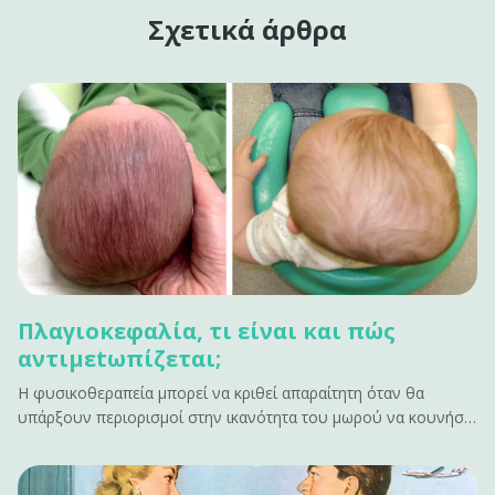
Σχετικά άρθρα
Πλαγιοκεφαλία, τι είναι και πώς
αντιμεtωπίζεται;
Η φυσικοθεραπεία μπορεί να κριθεί απαραίτητη όταν θα
υπάρξουν περιορισμοί στην ικανότητα του μωρού να κουνήσει
το κεφάλι προς μια κατεύθυνση λόγω μυϊκής παρατεταμένης
σύσπασης.&#13; &#13; Τι είναι η πλαγιοκεφαλία;&#13; Η
πλαγιοκεφoλία είναι η ασύμμετρη θέση των οστών του