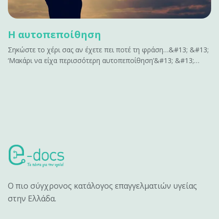
Η αυτοπεποίθηση
Σηκώστε το χέρι σας αν έχετε πει ποτέ τη φράση…&#13; &#13;
‘Μακάρι να είχα περισσότερη αυτοπεποίθηση’&#13; &#13;
ή&#13; &#13; ‘Αν είχα περισσότερη αυτοπεποίθηση , θα
μπορούσα να…’&#13; &#13; Σας ακούγεται γνώριμο;&#13;
&#13; Η αυτοπεποίθηση είναι το κλειδί για να
αποκτήσουμε&hellip;
Ο πιο σύγχρονος κατάλογος επαγγελματιών υγείας
στην Ελλάδα.