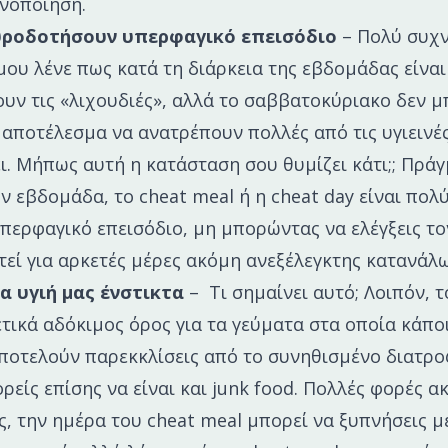
νοποίηση.
ροδοτήσουν υπερφαγικό επεισόδιο
– Πολύ συχ
μου λένε πως κατά τη διάρκεια της εβδομάδας είναι
υν τις «λιχουδιές», αλλά το σαββατοκύριακο δεν 
 αποτέλεσμα να ανατρέπουν πολλές από τις υγιεινέ
ι. Μήπως αυτή η κατάσταση σου θυμίζει κάτι;; Πράγ
ην εβδομάδα, το cheat meal ή η cheat day είναι πολ
περφαγικό επεισόδιο, μη μπορώντας να ελέγξεις το
τεί για αρκετές μέρες ακόμη ανεξέλεγκτης κατανάλ
 υγιή μας ένστικτα
– Τι σημαίνει αυτό; Λοιπόν, τ
ρετικά αδόκιμος όρος για τα γεύματα στα οποία κάπο
ποτελούν παρεκκλίσεις από το συνηθισμένο διατρο
είς επίσης να είναι και junk food. Πολλές φορές 
, την ημέρα του cheat meal μπορεί να ξυπνήσεις με