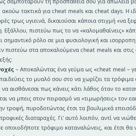
ως σαμποτάρουν τη προσπάθειά σου για απώλεια β
 ακούω τακτικά για cheat meals και cheat days. Η ιδέ
ές τρως υγιεινά, δικαιούσαι κάποια στιγμή «να ξεφ
ιη. Εξάλλου, πιστεύω πως το να «καλομαθαίνεις» κάπ
ει σημαντικό ρόλο σε μια φυσιολογική και ισορροπ
εν πιστεύω στα αποκαλούμενα cheat meals και στις c
 εξής:
νοχές
– Αποκαλώντας ένα γεύμα ως «cheat meal – γ
παιδεύεις το μυαλό σου στο να χωρίζει τα τρόφιμα 
ι να αισθάνεσαι πως κάνεις κάτι λάθος όταν το κατα
ται να μπεις στον πειρασμό να «τιμωρήσεις» τον ε
ην τροφή, πυροδοτώντας έτσι τα βουλιμικά επεισόδι
τροφικές διαταραχές. Γι’ αυτό λοιπόν, αντί να νιώθ
ε οποιοδήποτε τρόφιμο καταναλώνεις, και έτσι θα 