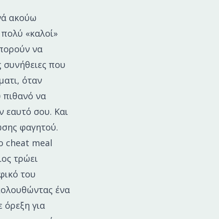
νά ακούω
 πολύ «καλοί»
μπορούν να
ς συνήθειες που
ματι, όταν
ύ πιθανό να
ν εαυτό σου. Και
ωσης φαγητού.
o cheat meal
ιος τρώει
φικό του
ακολουθώντας ένα
 όρεξη για