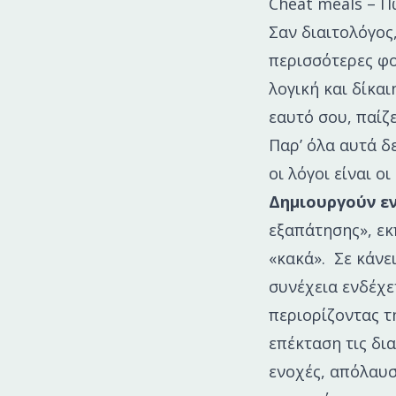
Cheat meals – Π
Σαν διαιτολόγος,
περισσότερες φορ
λογική και δίκα
εαυτό σου, παίζ
Παρ’ όλα αυτά δ
οι λόγοι είναι οι
Δημιουργούν ε
εξαπάτησης», εκ
«κακά». Σε κάνε
συνέχεια ενδέχε
περιορίζοντας τ
επέκταση τις δια
ενοχές, απόλαυσ