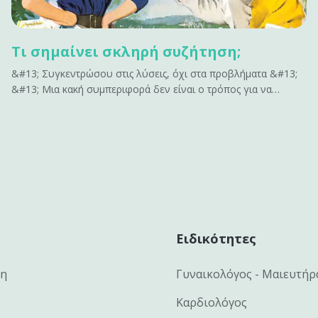
Τι σημαίνει σκληρή συζήτηση;
&#13; Συγκεντρώσου στις λύσεις, όχι στα προβλήματα &#13;
&#13; Μια κακή συμπεριφορά δεν είναι ο τρόπος για να
ενταχθείς σε μια σκληρή συζήτηση. Μην επισημαίνεις όλα όσα
δεν έχουν αποτέλεσμα. Δεν εμπνέει αλλαγή. Κάνει μόνο τους
ανθρώπους αμυντικούς. Αν έχεις να&hellip;
Ειδικότητες
κη
Γυναικολόγος - Μαιευτήρ
Καρδιολόγος