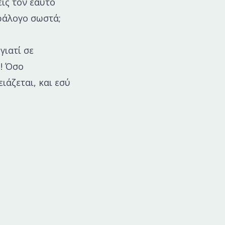
ις τον εαυτό
αράλογο σωστά;
γιατί σε
!! Όσο
ιάζεται, και εσύ