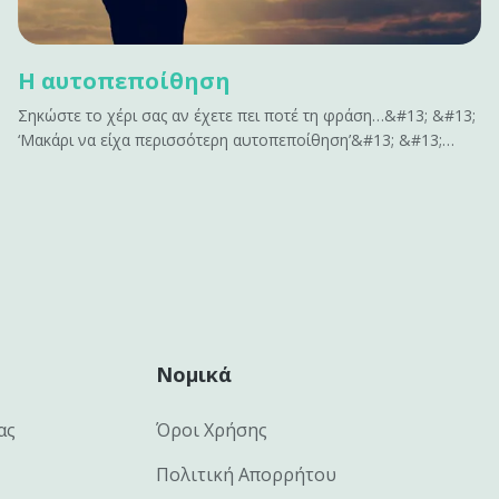
Η αυτοπεποίθηση
Σηκώστε το χέρι σας αν έχετε πει ποτέ τη φράση…&#13; &#13;
‘Μακάρι να είχα περισσότερη αυτοπεποίθηση’&#13; &#13;
ή&#13; &#13; ‘Αν είχα περισσότερη αυτοπεποίθηση , θα
μπορούσα να…’&#13; &#13; Σας ακούγεται γνώριμο;&#13;
&#13; Η αυτοπεποίθηση είναι το κλειδί για να
αποκτήσουμε&hellip;
Νομικά
ας
Όροι Χρήσης
Πολιτική Απορρήτου