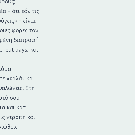
άρους;
α – ότι εάν τις
ύγεις» – είναι
οιες φορές τον
ημένη διατροφή.
heat days, και
εύμα
σε «καλά» και
ναλώνεις. Στη
αυτό σου
α και κατ’
εις ντροπή και
νιώθεις