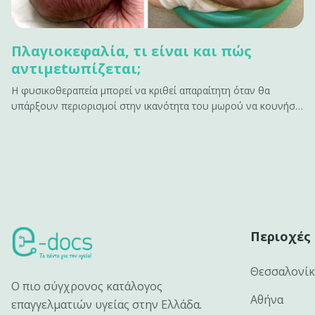
Πλαγιοκεφαλία, τι είναι και πώς
αντιμεtωπίζεται;
Η φυσικοθεραπεία μπορεί να κριθεί απαραίτητη όταν θα
υπάρξουν περιορισμοί στην ικανότητα του μωρού να κουνήσει
το κεφάλι προς μια κατεύθυνση λόγω μυϊκής παρατεταμένης
σύσπασης.&#13; &#13; Τι είναι η πλαγιοκεφαλία;&#13; Η
πλαγιοκεφoλία είναι η ασύμμετρη θέση των οστών του
κρανίου στο βρέφος.&hellip;
Περιοχές
Θεσσαλονί
Ο πιο σύγχρονος κατάλογος
Αθήνα
επαγγελματιών υγείας στην Ελλάδα.