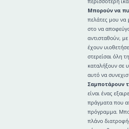
περισσότερη ικα
Μπορούν να πυ
πελάτες μου να 
στο να αποφεύγο
αντισταθούν, με
έχουν υιοθετήσε
στερείσαι όλη τ
καταλήξουν σε υ
αυτό να συνεχισ
Σαμποτάρουν τα
είναι ένας εξαι
πράγματα που α
πρόγραμμα. Μπορ
πλάνο διατροφής