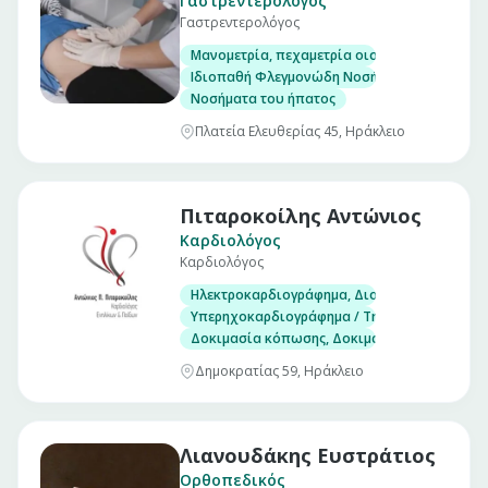
Γαστρεντερολόγος
Γαστρεντερολόγος
Μανομετρία, πεχαμετρία οισοφάγου και αντ
Ιδιοπαθή Φλεγμονώδη Νοσήματα Εντέρου. (Νό
Νοσήματα του ήπατος
Πλατεία Ελευθερίας 45, Ηράκλειο
Πιταροκοίλης Αντώνιος
Καρδιολόγος
Καρδιολόγος
Ηλεκτροκαρδιογράφημα, Διοισοφάγειο υπερ
Υπερηχοκαρδιογράφημα / Triplex
Δοκιμασία κόπωσης, Δοκιμασία ανάκλισης (Ti
Δημοκρατίας 59, Ηράκλειο
Λιανουδάκης Ευστράτιος
Ορθοπεδικός