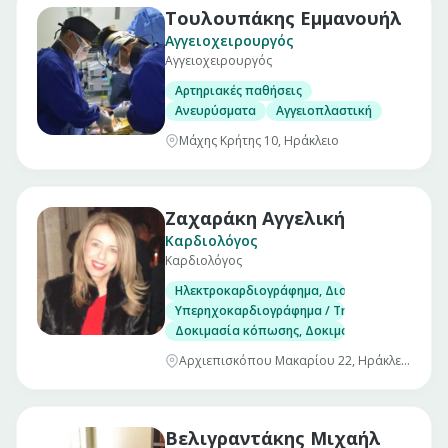
Τουλουπάκης Εμμανουήλ
Αγγειοχειρουργός
Αγγειοχειρουργός
Αρτηριακές παθήσεις
Ανευρύσματα
Αγγειοπλαστική
Μάχης Κρήτης 10, Ηράκλειο
Ζαχαράκη Αγγελική
Καρδιολόγος
Καρδιολόγος
Ηλεκτροκαρδιογράφημα, Διοισοφάγειο υπερ
Υπερηχοκαρδιογράφημα / Triplex
Δοκιμασία κόπωσης, Δοκιμασία ανάκλισης (Ti
Αρχιεπισκόπου Μακαρίου 22, Ηράκλειο
Βελιγραντάκης Μιχαήλ