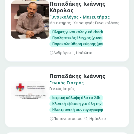
Παπαδάκης Ιωάννης
Κάρολος
Γυναικολόγος - Μαιευτήρας
Μαιευτήρας - Χειρουργός Γυναικολόγος
Πλήρες γυναικολογικό check up (επίσκεψη)
Προληπτικός έλεγχος (γυναικολογικός υπέρηχ
Παρακολούθηση κύησης (μαιευτικός υπέρηχο
Ανδρόγεω 1, Ηράκλειο
Παπαδάκης Ιωάννης
Γενικός Γιατρός
Γενικός Ιατρός
Ιατρική κάλυψη όλο το 24h
Κλινική εξέταση για όλη την οικογένεια
Ηλεκτρονική συνταγογράφηση/Έκδοση παραπε
Παπαναστασίου 42, Ηράκλειο