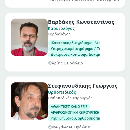
Βαρδάκης Κωνσταντίνος
Καρδιολόγος
Καρδιολόγος
Ηλεκτροκαρδιογράφημα, Διοισοφάγειο υπερ
Υπερηχοκαρδιογράφημα / Triplex
Δοκιμασία κόπωσης, Δοκιμασία ανάκλισης (Ti
Άρβης 1, Ηράκλειο
Στεφανουδάκης Γεώργιος
Ορθοπεδικός
Ορθοπεδικός Χειρουργός
ΑΘΛΗΤΙΚΕΣ ΚΑΚΩΣΕΙΣ
ΑΡΘΡΟΣΚΟΠΙΚΗ ΧΕΙΡΟΥΡΓΙΚΗ ΓΟΝΑΤΟΣ
Ρήξη μηνίσκου, αρθροσκόπηση γόνατος
Ανωγείων 41, Ηράκλειο