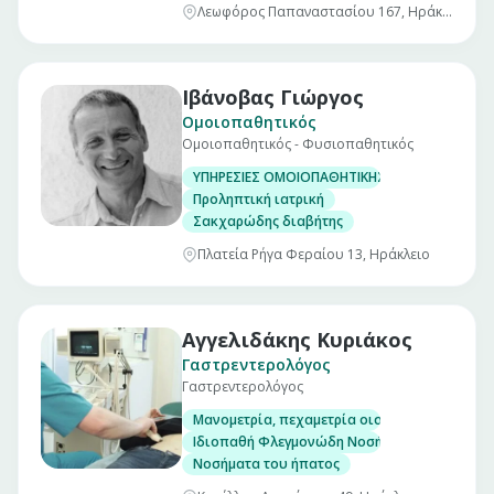
Λεωφόρος Παπαναστασίου 167, Ηράκλειο
Ιβάνοβας Γιώργος
Ομοιοπαθητικός
Ομοιοπαθητικός - Φυσιοπαθητικός
ΥΠΗΡΕΣΙΕΣ ΟΜΟΙΟΠΑΘΗΤΙΚΗΣ
Προληπτική ιατρική
Σακχαρώδης διαβήτης
Πλατεία Ρήγα Φεραίου 13, Ηράκλειο
Αγγελιδάκης Κυριάκος
Γαστρεντερολόγος
Γαστρεντερολόγος
Μανομετρία, πεχαμετρία οισοφάγου και αντ
Ιδιοπαθή Φλεγμονώδη Νοσήματα Εντέρου. (Νό
Νοσήματα του ήπατος