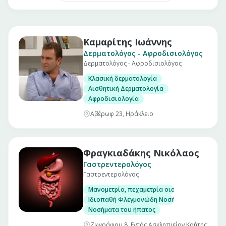
Καμαρίτης Ιωάννης
Δερματολόγος - Αφροδισιολόγος
Δερματολόγος - Αφροδισιολόγος
Κλασική δερματολογία
Αισθητική Δερματολογία
Αφροδισιολογία
Αβέρωφ 23, Ηράκλειο
Φραγκιαδάκης Νικόλαος
Γαστρεντερολόγος
Γαστρεντερολόγος
Μανομετρία, πεχαμετρία οισοφάγου και αντ
Ιδιοπαθή Φλεγμονώδη Νοσήματα Εντέρου. (Νό
Νοσήματα του ήπατος
Ζωγράφου 8, Εντός Ασκληπιείον Κρήτης