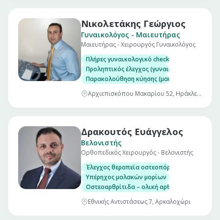
Νικολετάκης Γεώργιος
Γυναικολόγος - Μαιευτήρας
Μαιευτήρας - Χειρουργός Γυναικολόγος
Πλήρες γυναικολογικό check up (επίσκεψη)
Προληπτικός έλεγχος (γυναικολογικός υπέρηχ
Παρακολούθηση κύησης (μαιευτικός υπέρηχο
Αρχιεπισκόπου Μακαρίου 52, Ηράκλειο
Δρακουτός Ευάγγελος
Βελονιστής
Ορθοπεδικός Χειρουργός - Βελονιστής
Έλεγχος θεραπεία οστεοπόρωσης
Υπέρηχος μαλακών μορίων
Οστεοαρθρίτιδα – ολική αρθροπλαστική ισχί
Εθνικής Αντιστάσεως 7, Αρκαλοχώρι