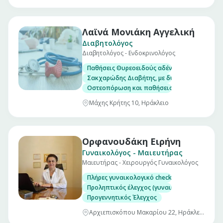
Λαϊνά Μονιάκη Αγγελική
Διαβητολόγος
Διαβητολόγος - Ενδοκρινολόγος
Παθήσεις Θυρεοειδούς αδένα, με δυνατότητα
Σακχαρώδης Διαβήτης, με δυνατότητα μέτρησ
Οστεοπόρωση και παθήσεις μεταβολισμού το
Μάχης Κρήτης 10, Ηράκλειο
Ορφανουδάκη Ειρήνη
Γυναικολόγος - Μαιευτήρας
Μαιευτήρας - Χειρουργός Γυναικολόγος
Πλήρες γυναικολογικό check up (επίσκεψη)
Προληπτικός έλεγχος (γυναικολογικός υπέρηχ
Προγεννητικός Έλεγχος
Αρχιεπισκόπου Μακαρίου 22, Ηράκλειο