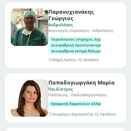
Παρανυχιανάκης
Γεώργιος
Ανδρολόγος
Χειρουργός Ουρολόγος - Ανδρολόγος
Ουρολογικός υπερήχος: έγχρωμο υπέρηχο κα
Διουρηθρική προστατεκτομή
Διουρηθρική εκτομή θηλωμάτων κύστεως
Μάχης Κρήτης 10, Ηράκλειο
Παπαδογιωργάκη Μαρία
Παιδίατρος
Παιδίατρος - Παιδοαλλεργιολόγος
Εφαρμογή δερματικών αλλεργικών test (δερμα
Λεωφόρος Δημοκρατίας 22, Ηράκλειο