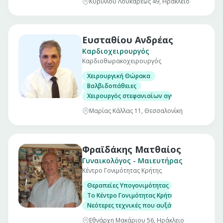
Κυρίλλου Λουκάρεως 49, Ηράκλειο
Ευσταθίου Ανδρέας
Καρδιοχειρουργός
Καρδιοθωρακοχειρουργός
Χειρουργική Θώρακα
Βαλβιδοπάθειες
Χειρουργός στεφανιαίων αγγείων
Μαρίας Κάλλας 11, Θεσσαλονίκη
Φραϊδάκης Ματθαίος
Γυναικολόγος - Μαιευτήρας
Κέντρο Γονιμότητας Κρήτης
Θεραπείες Υπογονιμότητας
Το Κέντρο Γονιμότητας Κρήτης προσφέρει μια
Νεότερες τεχνικές που αυξάνουν τα ποσοστ
Εθνάρχη Μακάριου 56, Ηράκλειο