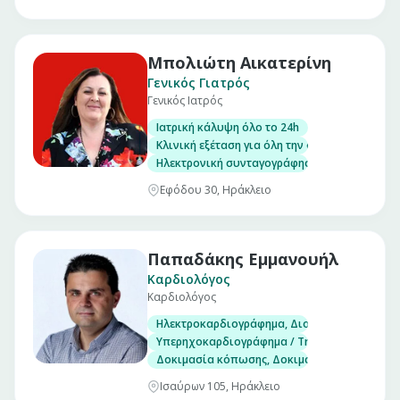
Μπολιώτη Αικατερίνη
Γενικός Γιατρός
Γενικός Ιατρός
Ιατρική κάλυψη όλο το 24h
Κλινική εξέταση για όλη την οικογένεια
Ηλεκτρονική συνταγογράφηση/Έκδοση παραπε
Εφόδου 30, Ηράκλειο
Παπαδάκης Εμμανουήλ
Καρδιολόγος
Καρδιολόγος
Ηλεκτροκαρδιογράφημα, Διοισοφάγειο υπερ
Υπερηχοκαρδιογράφημα / Triplex
Δοκιμασία κόπωσης, Δοκιμασία ανάκλισης (Ti
Ισαύρων 105, Ηράκλειο