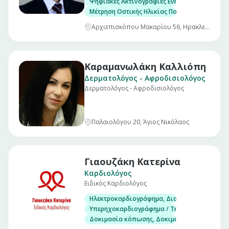
Ψηφιακές Ακτινογραφίες Ενηλίκων & Παίδων
Μέτρηση Οστικής Ηλικίας Παίδων
Αρχιεπισκόπου Μακαρίου 56, Ηρακλείου
Καραμανωλάκη Καλλιόπη
Δερματολόγος - Αφροδισιολόγος
Δερματολόγος - Αφροδισιολόγος
Παλαιολόγου 20, Άγιος Νικόλαος
Γιαουζάκη Κατερίνα
Καρδιολόγος
Ειδικός Καρδιολόγος
Ηλεκτροκαρδιογράφημα, Διοισοφάγειο υπερ
Υπερηχοκαρδιογράφημα / Triplex
Δοκιμασία κόπωσης, Δοκιμασία ανάκλισης (Ti