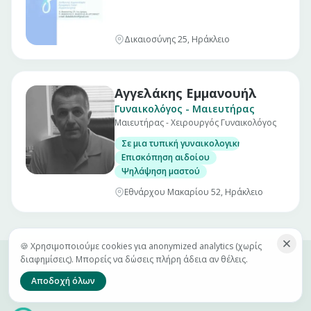
Δικαιοσύνης 25, Ηράκλειο
Αγγελάκης Εμμανουήλ
Γυναικολόγος - Μαιευτήρας
Μαιευτήρας - Χειρουργός Γυναικολόγος
Σε μια τυπική γυναικολογική εξέταση μπορεί
Επισκόπηση αιδοίου
Ψηλάψηση μαστού
Εθνάρχου Μακαρίου 52, Ηράκλειο
🍪 Χρησιμοποιούμε cookies για anonymized analytics (χωρίς
διαφημίσεις). Μπορείς να δώσεις πλήρη άδεια αν θέλεις.
Αποδοχή όλων