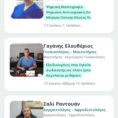
Ψηφιακή Μαστογραφία
Ψηφιακές Ακτινογραφίες Ενηλίκων & Παίδων
Μέτρηση Οστικής Ηλικίας Παίδων
Γιαννίκου 7, Ηράκλειο
Γαγάνης Ελευθέριος
Γυναικολόγος - Μαιευτήρας
Μαιευτήρας - Χειρουργός Γυναικολόγος
Εξειδικευμένος στην Ογκολογία Μαστού
Δωδεκαετής και πλέον εμπειρία σε τοκετούς,
Ασχολείται με θέματα
Γεώργιου Αβέρωφ 10, Ηράκλειο
Σαλί Ραντουάν
Δερματολόγος - Αφροδισιολόγος
Δερματολόγος - Αφροδισιολόγος