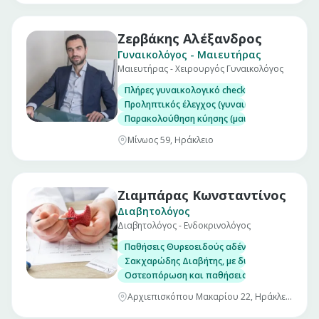
Ζερβάκης Αλέξανδρος
Γυναικολόγος - Μαιευτήρας
Μαιευτήρας - Χειρουργός Γυναικολόγος
Πλήρες γυναικολογικό check up (επίσκεψη)
Προληπτικός έλεγχος (γυναικολογικός υπέρηχ
Παρακολούθηση κύησης (μαιευτικός υπέρηχο
Μίνωος 59, Ηράκλειο
Ζιαμπάρας Κωνσταντίνος
Διαβητολόγος
Διαβητολόγος - Ενδοκρινολόγος
Παθήσεις Θυρεοειδούς αδένα, με δυνατότητα
Σακχαρώδης Διαβήτης, με δυνατότητα μέτρησ
Οστεοπόρωση και παθήσεις μεταβολισμού το
Αρχιεπισκόπου Μακαρίου 22, Ηράκλειο