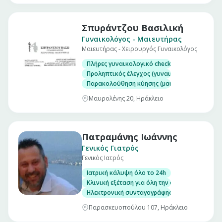
Σπυράντζου Βασιλική
Γυναικολόγος - Μαιευτήρας
Μαιευτήρας - Χειρουργός Γυναικολόγος
Πλήρες γυναικολογικό check up (επίσκεψη)
Προληπτικός έλεγχος (γυναικολογικός υπέρηχ
Παρακολούθηση κύησης (μαιευτικός υπέρηχο
Μαυρολένης 20, Ηράκλειο
Πατραμάνης Ιωάννης
Γενικός Γιατρός
Γενικός Ιατρός
Ιατρική κάλυψη όλο το 24h
Κλινική εξέταση για όλη την οικογένεια
Ηλεκτρονική συνταγογράφηση/Έκδοση παραπε
Παρασκευοπούλου 107, Ηράκλειο