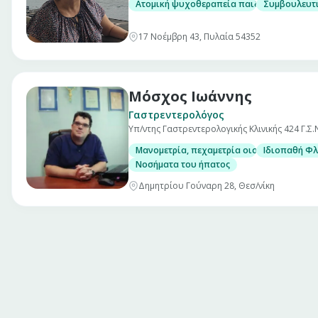
Ατομική ψυχοθεραπεία παιδιών και εφήβ
Συμβουλευτι
17 Νοέμβρη 43, Πυλαία 54352
Μόσχος Ιωάννης
Γαστρεντερολόγος
Υπ/ντης Γαστρεντερολογικής Κλινικής 424 Γ.Σ.Ν
Μανομετρία, πεχαμετρία οισοφάγου και α
Ιδιοπαθή Φλ
Νοσήματα του ήπατος
Δημητρίου Γούναρη 28, Θεσ/νίκη