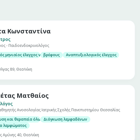
α Κωνσταντίνα
τρος
ρος - Παιδοενδοκρινολόγος
ός μηνιαίος έλεγχος νεογνού
βρέφους
Αναπτυξιολογικός έλεγχος
λγας 89, Θεσ/νίκη
έτας Ματθαίος
λόγος
Καθηγητής Ανοσολογίας Ιατρικής Σχολής Πανεπιστημίου Θεσσαλίας
ωση και θεραπεία όλων των αιματολογικών νοσημάτων
Διόγκωση λεμφαδένων
α λεμφώματος
ς Αμύνης 40, Θεσ/νίκη