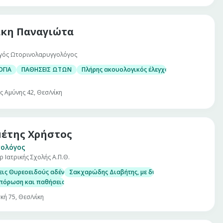
κη Παναγιώτα
γός Ωτορινολαρυγγολόγος
ΓΙΑ
ΠΑΘΗΣΕΙΣ ΩΤΩΝ
Πλήρης ακουολογικός έλεγχος ενηλίκων και π
ς Αμύνης 42, Θεσ/νίκη
έτης Χρήστος
ολόγος
 Ιατρικής Σχολής Α.Π.Θ.
ις Θυρεοειδούς αδένα, με δυνατότητα αδρού υπερηχογραφικού ελέγχου κα
Σακχαρώδης Διαβήτης, με δυνατότητα μέτρησης στο
όρωση και παθήσεις μεταβολισμού του ασβεστίου (υπερπαραθυρεοειδισμό
κή 75, Θεσ/νίκη