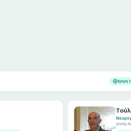
Χρήση 
Τούλ
Νευρο
Δ/ντής Ν