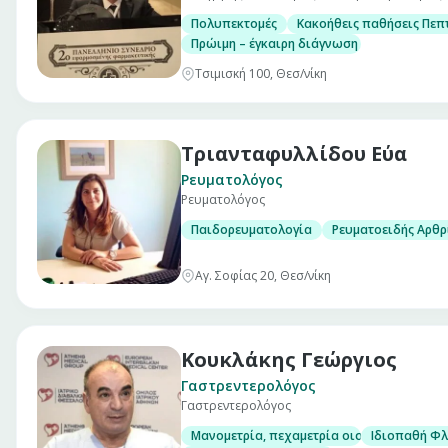
Πολυπεκτομές
Κακοήθεις παθήσεις Πεπ
Πρώιμη – έγκαιρη διάγνωση καρκίνου παχ
Τσιμισκή 100, Θεσ/νίκη
Τριανταφυλλίδου Εύα
Ρευματολόγος
Ρευματολόγος
Παιδορευματολογία
Ρευματοειδής Αρθρ
Αγ. Σοφίας 20, Θεσ/νίκη
Κουκλάκης Γεώργιος
Γαστρεντερολόγος
Γαστρεντερολόγος
Μανομετρία, πεχαμετρία οισοφάγου και α
Ιδιοπαθή Φλ