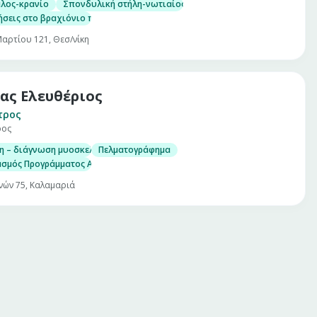
αλος-κρανίο
Σπονδυλική στήλη-νωτιαίος μυελός
ήσεις στο βραχιόνιο πλέγμα και τα περιφερικά νεύρα
Μαρτίου 121, Θεσ/νίκη
ας Ελευθέριος
τρος
ρος
ση – διάγνωση μυοσκελετικών προβλημάτων
Πελματογράφημα
ασμός Προγράμματος Αποκατάστασης
νών 75, Καλαμαριά