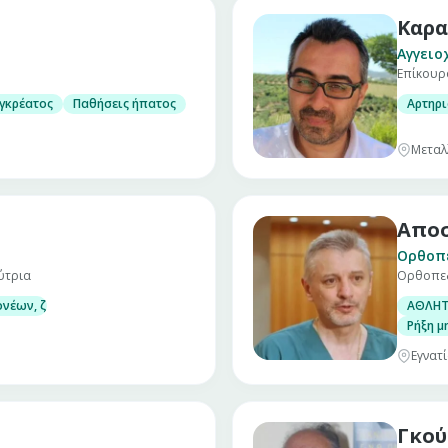
Καρα
Αγγειο
Επίκουρο
υ
γκρέατος
Παθήσεις ήπατος
Αρτηρι
Μεταλ
Απο
Ορθοπ
ύτρια
Ορθοπε
νέων, ζεύγους και οικογένειας
ΑΘΛΗΤ
ραχές σε παιδιά και εφήβους είναι οι κάτωθι
Ρήξη μ
Εγνατί
Γκού