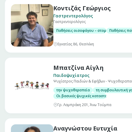
Κοντιζάς Γεώργιος
Γαστρεντερολόγος
Γαστρεντερολόγος
Παθήσεις οισοφάγου – στομάχου – εντέρο
Παθήσεις πα
Εγνατίας 86, Θεσ/νίκη
Μπατζίνα Αίγλη
Παιδοψυχίατρος
Ψυχίατρος Παιδιών & Εφήβων - Ψυχοθεραπε
την ψυχοθεραπεία
τη συμβουλευτική γο
Οι βασικές ψυχικές καταστάσεις και διατα
Γρ. Λαμπράκη 201, Άνω Τούμπα
Αναγνώστου Ευτυχία