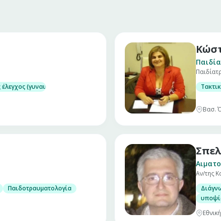
Κώστ
Παιδία
Παιδίατ
 έλεγχος (γυναικολογικός υπέρηχος – τεστ Παπ)
Τακτικ
χος)
Βασ. Ό
Σπελ
Αιματο
Αν/της 
Παιδοτραυματολογία
Διάγν
υποψί
Εθνική