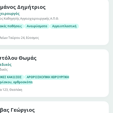
μάνος Δημήτριος
χειρουργός
ς Καθηγητής Αγγειοχειρουργικής Α.Π.Θ.
ακές παθήσεις
Ανευρύσματα
Αγγειοπλαστική
λείων Ταύρου 24, Εύοσμος
στόλου Θωμάς
εδικός
δικός
ΙΚΕΣ ΚΑΚΩΣΕΙΣ
ΑΡΘΡΟΣΚΟΠΙΚΗ ΧΕΙΡΟΥΡΓΙΚΗ ΓΟΝΑΤΟΣ
ηνίσκου, αρθροσκόπηση γόνατος
α 123, Θεσ/νίκη
βας Γεώργιος