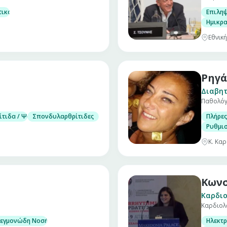
τικού
Επιληψ
έος εντέρου
Ημικρα
Εθνική
Ρηγά
Διαβητ
Παθολόγ
ίτιδα / Ψωριασική Αρθρίτιδα
Σπονδυλαρθρίτιδες
Πλήρες
Ρυθμισ
Κ. Καρ
Κωνσ
Καρδιο
Καρδιολ
ντιστασιομετρία
εγμονώδη Νοσήματα Εντέρου. (Νόσος του Crohn, ελκώδης κολίτιδα)
Ηλεκτ