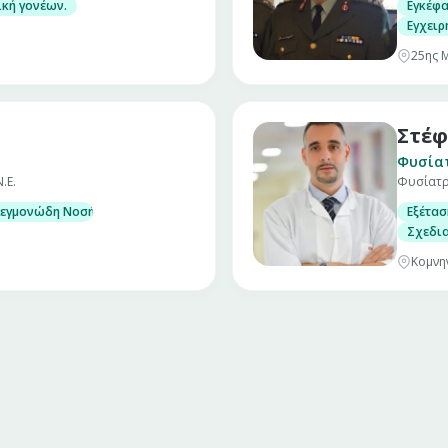
ων.
κή γονέων.
Εγκέφ
Εγχειρ
25ης 
Στέφ
Φυσία
.Ε.
Φυσίατ
ντιστασιομετρία
εγμονώδη Νοσήματα Εντέρου. (Νόσος του Crohn, ελκώδης κολίτιδα)
Εξέτα
Σχεδι
Κομνη