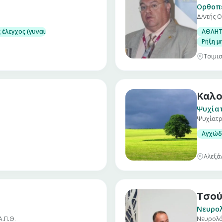
Ορθοπ
Δ/ντής Ο
 έλεγχος (γυναικολογικός υπέρηχος – τεστ Παπ)
ΑΘΛΗΤ
χος)
Ρήξη μ
Τσιμισ
Καλο
Ψυχία
Ψυχίατρ
Αγχώδ
Αλεξά
Τσού
Νευρο
Α.Π.Θ.
Νευρολ