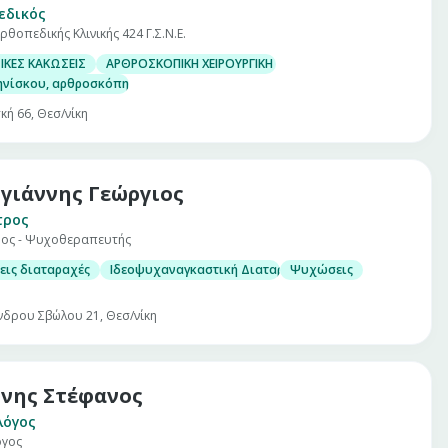
εδικός
ρθοπεδικής Κλινικής 424 Γ.Σ.Ν.Ε.
ΙΚΕΣ ΚΑΚΩΣΕΙΣ
ΑΡΘΡΟΣΚΟΠΙΚΗ ΧΕΙΡΟΥΡΓΙΚΗ ΓΟΝΑΤΟΣ
ηνίσκου, αρθροσκόπηση γόνατος
κή 66, Θεσ/νίκη
γιάννης Γεώργιος
τρος
ος - Ψυχοθεραπευτής
εις διαταραχές
Ιδεοψυχαναγκαστική Διαταραχή
Ψυχώσεις
νδρου Σβώλου 21, Θεσ/νίκη
νης Στέφανος
λόγος
όγος