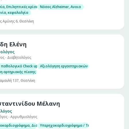
ία, Επιληπτικές κρίσεις
Νόσος Alzheimer, Ανοια
νία, κεφαλαλγία
ς Αμύνης 6, Θεσ/νίκη
δη Ελένη
ολόγος
ος - Διαβητολόγος
 παθολογικό Check up σε άνδρες και γυναίκες
Αξιολόγηση εργαστηριακών εξετάσεων
η αρτηριακής πίεσης
αμανλή 137, Θεσ/νίκη
ταντινίδου Μέλανη
λόγος
όγος - Αρρυθμιολόγος
ροκαρδιογράφημα, Διοισοφάγειο υπερηχογράφημα
Υπερηχοκαρδιογράφημα / Triplex