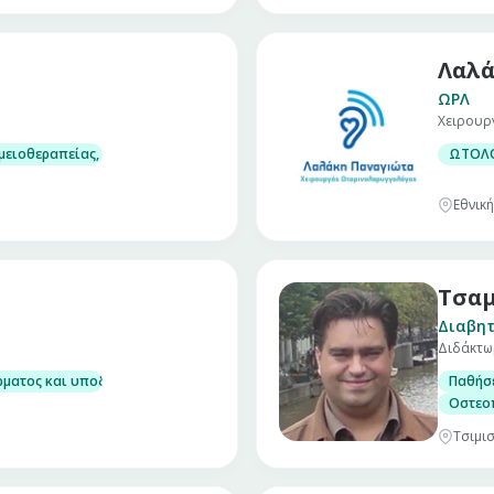
Λαλά
ΩΡΛ
Χειρουρ
μειοθεραπείας, ορμονοθεραπείας, βιολογικών θεραπειών
ΩΤΟΛΟ
ι επιπλοκών κατά τη διάρκεια της θεραπείας
Εθνική
Τσαμ
Διαβητ
Διδάκτωρ
ρματος και υποδορίου
Παθήσε
Οστεοπ
Τσιμισ