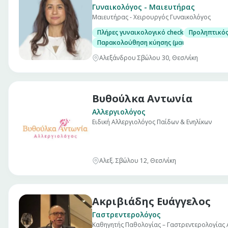
Γυναικολόγος - Μαιευτήρας
Μαιευτήρας - Χειρουργός Γυναικολόγος
Πλήρες γυναικολογικό check up (επίσκεψη)
Προληπτικός
Παρακολούθηση κύησης (μαιευτικός υπέρη
Αλεξάνδρου Σβώλου 30, Θεσ/νίκη
Βυθούλκα Αντωνία
Αλλεργιολόγος
Ειδική Αλλεργιολόγος Παίδων & Ενηλίκων
Αλεξ. Σβώλου 12, Θεσ/νίκη
Ακριβιάδης Ευάγγελος
Γαστρεντερολόγος
Καθηγητής Παθολογίας – Γαστρεντερολογίας 