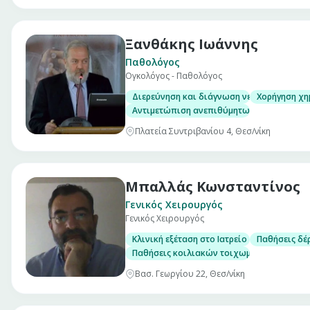
Ξανθάκης Ιωάννης
Παθολόγος
Ογκολόγος - Παθολόγος
Διερεύνηση και διάγνωση νεοπλασιών
Χορήγηση χη
Αντιμετώπιση ανεπιθύμητων ενεργειών κα
Πλατεία Συντριβανίου 4, Θεσ/νίκη
Μπαλλάς Κωνσταντίνος
Γενικός Χειρουργός
Γενικός Χειρουργός
Κλινική εξέταση στο Ιατρείο
Παθήσεις δέ
Παθήσεις κοιλιακών τοιχωμάτων
Βασ. Γεωργίου 22, Θεσ/νίκη