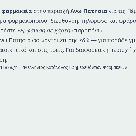
 φαρμακεία
στην περιοχή
Ανω Πατησια
για τις
Πέμ
νομα φαρμακοποιού, διεύθυνση, τηλέφωνο και ωράρι
πατήστε
«Εμφάνιση σε χάρτη»
παραπάνω.
νω Πατησια
φαίνονται επίσης εδώ — για παράδειγμ
ι διοικητικά και στις τρεις. Για διαφορετική περιο
ση.
ή: 11888.gr (Πανελλήνιος Κατάλογος Εφημερευόντων Φαρμακείων).