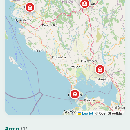
🏥
🏥
🏥
🏥
Leaflet
|
© OpenStreetMap
Άρτα
(
1
)