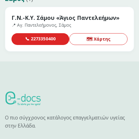
Γ.Ν.-Κ.Υ. Σάμου «Άγιος Παντελεήμων»
📍
Αγ. Παντελεήμονος, Σάμος
📞
2273350400
🗺 Χάρτης
Ο πιο σύγχρονος κατάλογος επαγγελματιών υγείας
στην Ελλάδα.