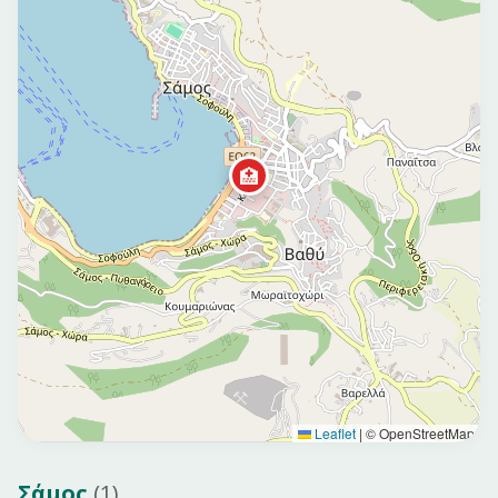
🏥
Leaflet
|
© OpenStreetMap
Σάμος
(
1
)