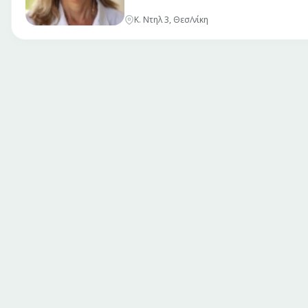
Κ. Ντηλ 3, Θεσ/νίκη