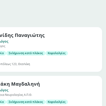
νίδης Παναγιώτης
λόγος
όγος
ψία
Σκλήρυνση κατά πλάκας
Κεφαλαλγίες
πόλεως 123, Θεσ/νίκη
λάκη Μαγδαληνή
λόγος
ρια Νευρολογίας Α.Π.Θ.
ψία
Σκλήρυνση κατά πλάκας
Κεφαλαλγίες