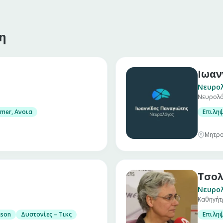
η
Ιωαν
Νευρο
Νευρολ
imer, Ανοια
Επιλη
Μητρο
Τσο
Νευρο
Καθηγήτ
nson
Δυστονίες – Τικς
Επιλη