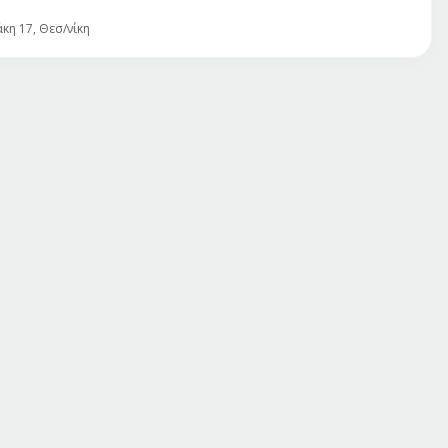
κη 17, Θεσ/νίκη