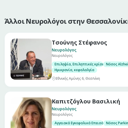
Άλλοι Νευρολόγοι στην Θεσσαλονίκ
Τσούνης Στέφανος
Νευρολόγος
Νευρολόγος
Επιληψία, Επιληπτικές κρίσεις
Νόσος Alzhe
Ημικρανία, κεφαλαλγία
Εθνικής Αμύνης 6, Θεσ/νίκη
Καπιτζόγλου Βασιλική
Νευρολόγος
Νευρολόγος
Αγγειακά Εγκεφαλικά Επεισόδια
Νόσος Parki