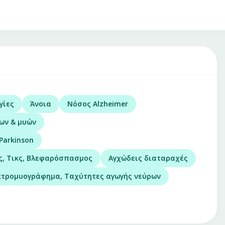
γίες
Άνοια
Νόσος Alzheimer
ων & μυών
Parkinson
ς, Τικς, Βλεφαρόσπασμος
Αγχώδεις διαταραχές
κτρομυογράφημα, Ταχύτητες αγωγής νεύρων