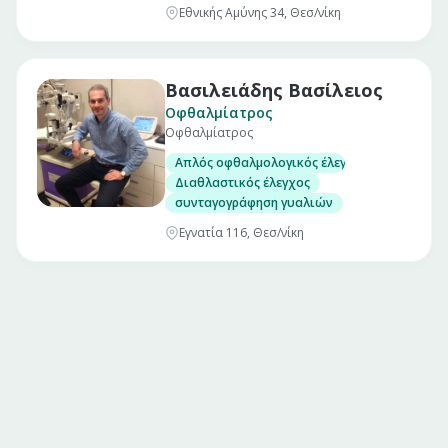
Εθνικής Αμύνης 34, Θεσ/νίκη
Βασιλειάδης Βασίλειος
Οφθαλμίατρος
Οφθαλμίατρος
Απλός οφθαλμολογικός έλεγχος ( Οπτική οξύτ
Διαθλαστικός έλεγχος
συνταγογράφηση γυαλιών
Εγνατία 116, Θεσ/νίκη