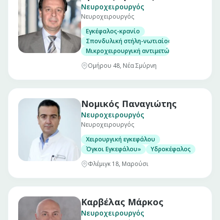
Νευροχειρουργός
Νευροχειρουργός
Εγκέφαλος-κρανίο
Σπονδυλική στήλη-νωτιαίος μυελός
Μικροχειρουργική αντιμετώπιση όγκων, αν
Ομήρου 48, Νέα Σμύρνη
Νομικός Παναγιώτης
Νευροχειρουργός
Νευροχειρουργός
Χειρουργική εγκεφάλου
Όγκοι Εγκεφάλου»
Υδροκέφαλος
Φλέμιγκ 18, Μαρούσι
Καρβέλας Μάρκος
Νευροχειρουργός