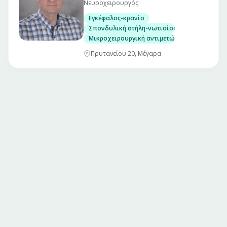
Νευροχειρουργός
Εγκέφαλος-κρανίο
Σπονδυλική στήλη-νωτιαίος μυελός
Μικροχειρουργική αντιμετώπιση όγκων, αν
Πρυτανείου 20, Μέγαρα