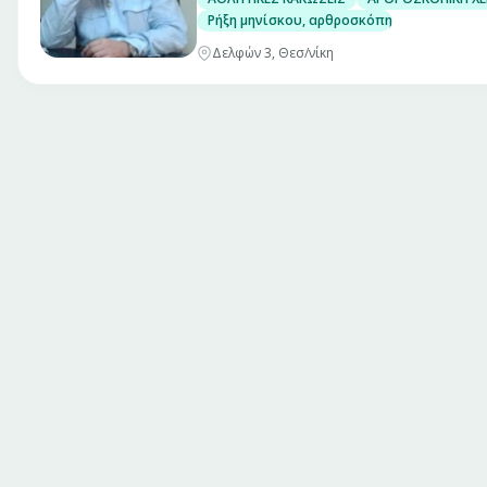
Ρήξη μηνίσκου, αρθροσκόπηση γόνατος
Δελφών 3, Θεσ/νίκη