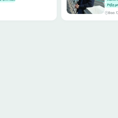
Ρήξη μ
Βασ. Ό