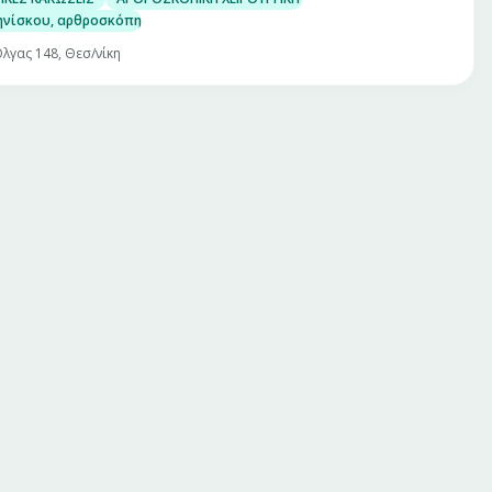
ηνίσκου, αρθροσκόπηση γόνατος
λγας 148, Θεσ/νίκη