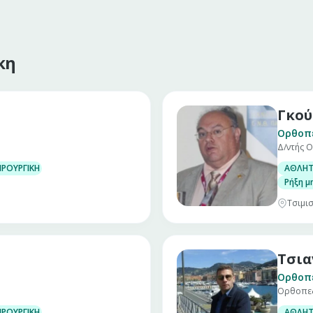
κη
Γκού
Ορθοπ
Δ/ντής Ο
ΙΡΟΥΡΓΙΚΗ ΓΟΝΑΤΟΣ
ΑΘΛΗΤ
Ρήξη μ
Τσιμισ
Τσια
Ορθοπ
Ορθοπε
ΙΡΟΥΡΓΙΚΗ ΓΟΝΑΤΟΣ
ΑΘΛΗΤ