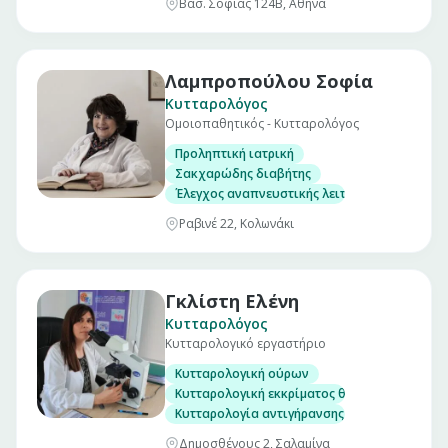
Βασ. Σοφίας 124Β, Αθήνα
Λαμπροπούλου Σοφία
Κυτταρολόγος
Ομοιοπαθητικός - Κυτταρολόγος
Προληπτική ιατρική
Σακχαρώδης διαβήτης
Έλεγχος αναπνευστικής λειτουργίας
Ραβινέ 22, Κολωνάκι
Γκλίστη Ελένη
Κυτταρολόγος
Κυτταρολογικό εργαστήριο
Κυτταρολογική ούρων
Κυτταρολογική εκκρίματος θηλής
Κυτταρολογία αντιγήρανσης
Δημοσθένους 2, Σαλαμίνα