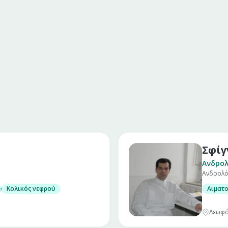
Σφίγ
Ανδρολ
Ανδρολό
ης
Κολικός νεφρού
Αιματ
Λεωφό