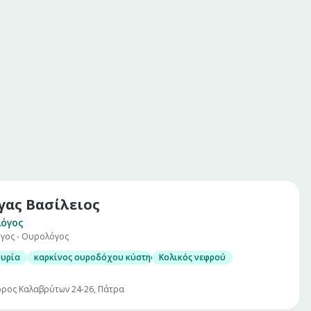
γας Βασίλειος
όγος
γος - Ουρολόγος
ουρία
καρκίνος ουροδόχου κύστης
Κολικός νεφρού
ρος Καλαβρύτων 24-26, Πάτρα