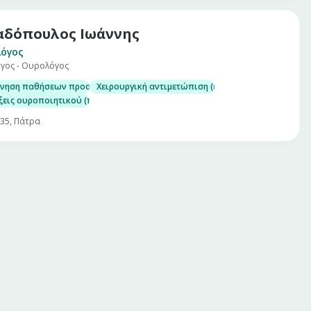
δόπουλος Ιωάννης
όγος
γος - Ουρολόγος
νηση παθήσεων προστάτη, νεφρών, ουροδόχου κύστης και γεννητικού συσ
Χειρουργική αντιμετώπιση (ενδοσκοπικά-διουρηθρ
εις ουροποιητικού (προστατίτιδα, κυστίτιδα, πυελονεφρίτιδα, ουρηθρήτ
 35, Πάτρα