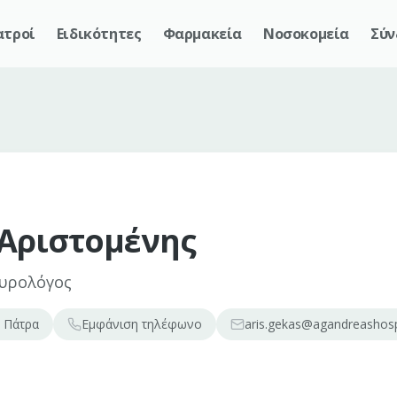
ατροί
Ειδικότητες
Φαρμακεία
Νοσοκομεία
Σύν
 Αριστομένης
Ουρολόγος
 Πάτρα
Εμφάνιση
τηλέφωνο
aris.gekas@agandreashosp