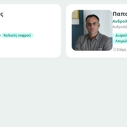
ς
Παπα
Ανδρολ
Ανδρολό
ης
Κολικός νεφρού
Διερεύ
Λοιμώξ
Ζαΐμη