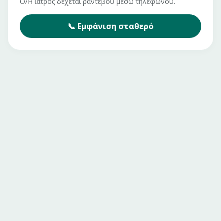
Ο/Η ιατρός δέχεται ραντεβού μέσω τηλεφώνου.
📞
Εμφάνιση
σταθερό