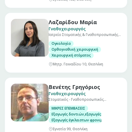
Λαζαρίδου Μαρία
Γναθοχειρουργός
Ιατρείο Στοματικής & Γναθοπροσωπικής
χειρουργικής
Ογκολογία
Ορθογναθική χειρουργική
Χειρουργική στόματος
Μητρ. Γενναδίου 10, Θεσ/νίκη
Βενέτης Γρηγόριος
Γναθοχειρουργός
Στοματικός - Γναθοπροσωπικός
Χειρουργός
ΜΙΚΡΕΣ ΕΠΕΜΒΑΣΕΙΣ
Εξαγωγές δοντιών,εξαγωγές υπεράριθμων, μ
Εξαγωγές έγκλειστων φρονιμιτών
Εγνατία 99, Θεσ/νίκη