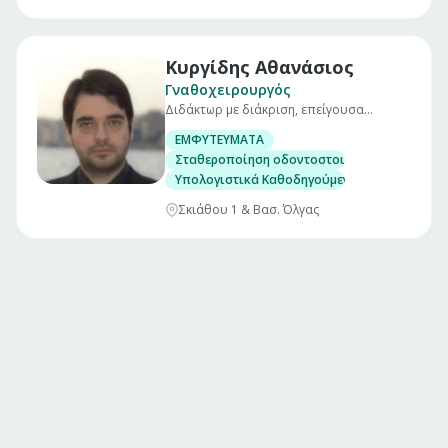
Κυργίδης Αθανάσιος
Γναθοχειρουργός
Διδάκτωρ με διάκριση, επείγουσα
ιατρική, ειδικευθείς εις καρκίνο
ΕΜΦΥΤΕΥΜΑΤΑ
προσώπου.
Σταθεροποίηση οδοντοστοιχίας
Υπολογιστικά Καθοδηγούμενη Εμφυτευματολ
Σκιάθου 1 & Βασ. Όλγας