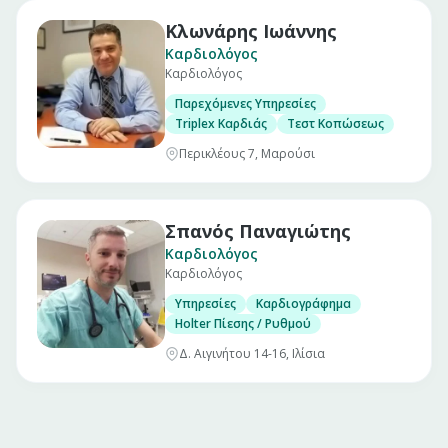
Κλωνάρης Ιωάννης
Καρδιολόγος
Καρδιολόγος
Παρεχόμενες Υπηρεσίες
Triplex Καρδιάς
Τεστ Κοπώσεως
Περικλέους 7, Μαρούσι
Σπανός Παναγιώτης
Καρδιολόγος
Καρδιολόγος
Υπηρεσίες
Καρδιογράφημα
Holter Πίεσης / Ρυθμού
Δ. Αιγινήτου 14-16, Ιλίσια