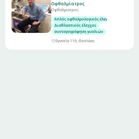
Οφθαλμίατρος
Οφθαλμίατρος
Απλός οφθαλμολογικός έλεγχος ( Οπτική οξύτ
Διαθλαστικός έλεγχος
συνταγογράφηση γυαλιών
Εγνατία 116, Θεσ/νίκη