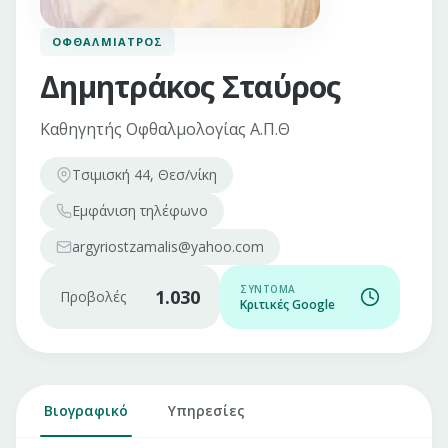
ΟΦΘΑΛΜΊΑΤΡΟΣ
Δημητράκος Σταύρος
Καθηγητής Οφθαλμολογίας Α.Π.Θ
Τσιμισκή 44, Θεσ/νίκη
Εμφάνιση
τηλέφωνο
argyriostzamalis@yahoo.com
ΣΎΝΤΟΜΑ
1.030
Προβολές
Κριτικές Google
Βιογραφικό
Υπηρεσίες