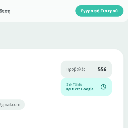
δεση
Εγγραφή Γιατρού
556
Προβολές
ΣΎΝΤΟΜΑ
Κριτικές Google
i@gmail.com