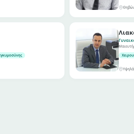
Θηβών 
Λιακ
Γυναικ
Μαιευτή
εγκυμοσύνης
Xειρου
Υψηλά