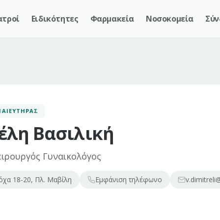
ατροί
Ειδικότητες
Φαρμακεία
Νοσοκομεία
Σύν
ΜΑΙΕΥΤΉΡΑΣ
έλη Βασιλική
ειρουργός Γυναικολόγος
χα 18-20, Πλ. Μαβίλη
Εμφάνιση
τηλέφωνο
v.dimitrel