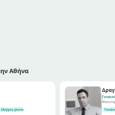
την Αθήνα
Δραγ
Γυναικ
Μαιευτή
 έλεγχος (γυναικολογικός υπέρηχος – τεστ Παπ)
Γυναι
χος)