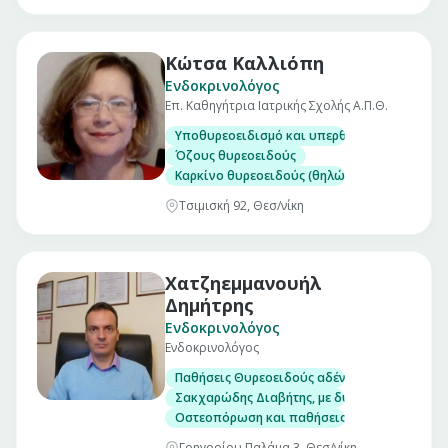
Κώτσα Καλλιόπη
Ενδοκρινολόγος
Επ. Καθηγήτρια Ιατρικής Σχολής Α.Π.Θ.
Υποθυρεοειδισμό και υπερθυρεοειδισμό
Όζους θυρεοειδούς
Καρκίνο θυρεοειδούς (θηλώδες, θυλακιώδες,
Τσιμισκή 92, Θεσ/νίκη
Χατζηεμμανουήλ
Δημήτρης
Ενδοκρινολόγος
Ενδοκρινολόγος
Παθήσεις Θυρεοειδούς αδένα, με δυνατότητα
Σακχαρώδης Διαβήτης, με δυνατότητα μέτρησ
Οστεοπόρωση και παθήσεις μεταβολισμού το
Γρηγορίου Παλάμα 3, Θεσ/νίκη