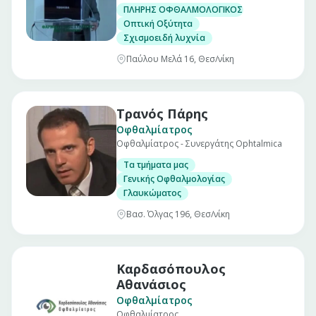
ΠΛΗΡΗΣ ΟΦΘΑΛΜΟΛΟΓΙΚΟΣ ΕΛΕΓΧΟΣ
Οπτική Οξύτητα
Σχισμοειδή λυχνία
Παύλου Μελά 16, Θεσ/νίκη
Τρανός Πάρης
Οφθαλμίατρος
Οφθαλμίατρος - Συνεργάτης Ophtalmica
Τα τμήματα μας
Γενικής Οφθαλμολογίας
Γλαυκώματος
Βασ. Όλγας 196, Θεσ/νίκη
Καρδασόπουλος
Αθανάσιος
Οφθαλμίατρος
Οφθαλμίατρος