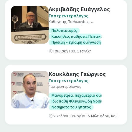
Ακριβιάδης Ευάγγελος
Γαστρεντερολόγος
Καθηγητής Παθολογίας –
Γαστρεντερολογίας Α.Π.Θ.
Πολυπεκτομές
Κακοήθεις παθήσεις Πεπτικού
Πρώιμη – έγκαιρη διάγνωση καρκίνου παχέος
Τσιμισκή 100, Θεσ/νίκη
Κουκλάκης Γεώργιος
Γαστρεντερολόγος
Γαστρεντερολόγος
Μανομετρία, πεχαμετρία οισοφάγου και αντ
Ιδιοπαθή Φλεγμονώδη Νοσήματα Εντέρου. (Νό
Νοσήματα του ήπατος
Νικολάου Γεωργίου & Μιλτιάδου, Κομοτηνή