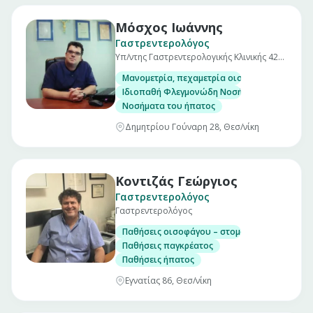
Μόσχος Ιωάννης
Γαστρεντερολόγος
Υπ/ντης Γαστρεντερολογικής Κλινικής 424
Γ.Σ.Ν.Ε.
Μανομετρία, πεχαμετρία οισοφάγου και αντ
Ιδιοπαθή Φλεγμονώδη Νοσήματα Εντέρου. (Νό
Νοσήματα του ήπατος
Δημητρίου Γούναρη 28, Θεσ/νίκη
Κοντιζάς Γεώργιος
Γαστρεντερολόγος
Γαστρεντερολόγος
Παθήσεις οισοφάγου – στομάχου – εντέρου
Παθήσεις παγκρέατος
Παθήσεις ήπατος
Εγνατίας 86, Θεσ/νίκη