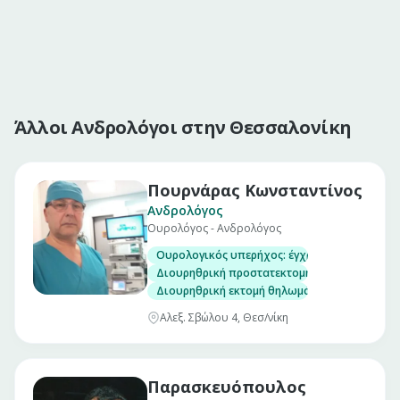
Άλλοι Ανδρολόγοι στην Θεσσαλονίκη
Πουρνάρας Κωνσταντίνος
Ανδρολόγος
Ουρολόγος - Ανδρολόγος
Ουρολογικός υπερήχος: έγχρωμο υπέρηχο κα
Διουρηθρική προστατεκτομή
Διουρηθρική εκτομή θηλωμάτων κύστεως
Αλεξ. Σβώλου 4, Θεσ/νίκη
Παρασκευόπουλος