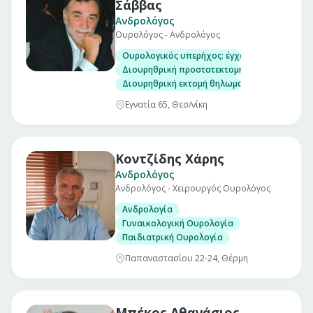
Σάββας
Ανδρολόγος
Ουρολόγος - Ανδρολόγος
Ουρολογικός υπερήχος: έγχρωμο υπέρηχο κα
Διουρηθρική προστατεκτομή
Διουρηθρική εκτομή θηλωμάτων κύστεως
Εγνατία 65, Θεσ/νίκη
Κοντζίδης Χάρης
Ανδρολόγος
Ανδρολόγος - Χειρουργός Ουρολόγος
Ανδρολογία
Γυναικολογική Ουρολογία
Παιδιατρική Ουρολογία
Παπαναστασίου 22-24, Θέρμη
Μπέκος Αθανάσιος