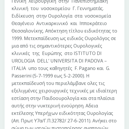
Γενική Χειρουργική στην Πανεπιστημιακή
κλινική του νοσοκομείου Γ. Γεννηματάς.
Ειδίκευση στην Ουρολογία στα νοσοκομεία
Θεαγένειο Αντικαρκινικό και Ιπποκράτειο
Θεσσαλονίκης. Απόκτηση τίτλου ειδικότητας το
1999. Μετεκπαίδευση ως ειδικός Ουρολόγος σε
μια από τις σημαντικότερες Ουρολογικές
κλινικές της Ευρώπης στο ISTITUTO DI
UROLOGIA DELL’ UNIVERSITA DI PADOVA –
ITALIA υπο τους καθηγητές F. Pagano και G.
Passerini (5-7-1999 εως 5-2-2000). Η
μετεκπαίδευσή του περιελάμβανε ολες τις
εξελιγμένες χειρουργικές τεχνικές με ιδιαίτερη
εστίαση στην Παιδοουρολογία και στα πλαίσια
αυτής στην νυκτερινή ενούρηση. Αδεια
εκτέλεσης Υπερήχων ειδικότητας Ουρολογίας
(Απ. Πρωτ Υ7α/Γ.Π.32782/ 27-6-2011). Ανήκει στο
σώμα των ιατρών πιστοποίησης αναπηριών