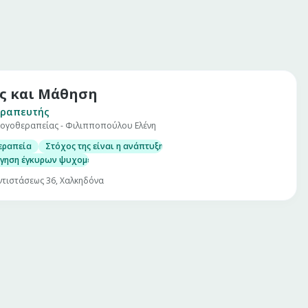
ς και Μάθηση
εραπευτής
Λογοθεραπείας - Φιλιπποπούλου Ελένη
εραπεία
Στόχος της είναι η ανάπτυξη των δεξιοτήτων των παιδιών στο
γηση έγκυρων ψυχομετρικών τεστ συμβάλει σε μια επαρκή διαγνωστική υ
Αντιστάσεως 36, Χαλκηδόνα