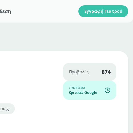
δεση
Εγγραφή Γιατρού
874
Προβολές
ΣΎΝΤΟΜΑ
Κριτικές Google
lou.gr