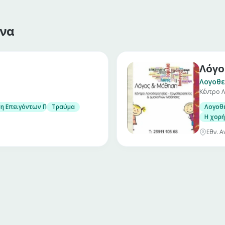
όνα
Λόγο
Λογοθ
Κέντρο 
ικών επιθεμάτων
η Επειγόντων Περιστατικών
Τραύμα
Λογοθ
Η χορή
Εθν. 