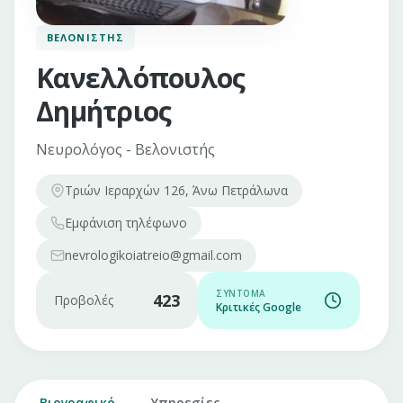
ΒΕΛΟΝΙΣΤΉΣ
Κανελλόπουλος
Δημήτριος
Νευρολόγος - Βελονιστής
Τριών Ιεραρχών 126, Άνω Πετράλωνα
Εμφάνιση
τηλέφωνο
nevrologikoiatreio@gmail.com
ΣΎΝΤΟΜΑ
423
Προβολές
Κριτικές Google
Βιογραφικό
Υπηρεσίες