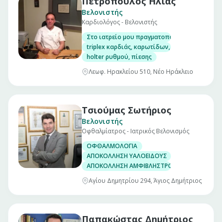
Πετρόπουλος Ηλίας
Βελονιστής
Καρδιολόγος - Βελονιστής
Στο ιατρείο μου πραγματοποιούνται οι ακόλ
triplex καρδιάς, καρωτίδων, κοιλιακής αορτή
holter ρυθμού, πίεσης
Λεωφ. Ηρακλείου 510, Νέο Ηράκλειο
Τσιούμας Σωτήριος
Βελονιστής
Οφθαλμίατρος - Ιατρικός Βελονισμός
ΟΦΘΑΛΜΟΛΟΓΙΑ
ΑΠΟΚΟΛΛΗΣΗ ΥΑΛΟΕΙΔΟΥΣ
ΑΠΟΚΟΛΛΗΣΗ ΑΜΦΙΒΛΗΣΤΡΟΕΙΔΟΥΣ
Αγίου Δημητρίου 294, Άγιος Δημήτριος
Παπακώστας Δημήτριος