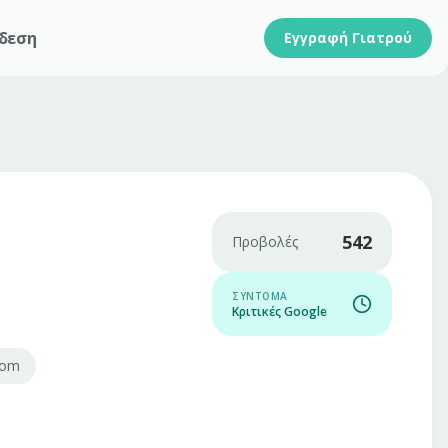
δεση
Εγγραφή Γιατρού
542
Προβολές
ΣΎΝΤΟΜΑ
Κριτικές Google
com