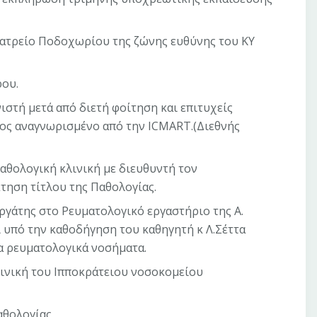
Ιατρείο Ποδοχωρίου της ζώνης ευθύνης του ΚΥ
ρου.
ιστή μετά από διετή φοίτηση και επιτυχείς
δος αναγνωρισμένο από την ICMART.(Διεθνής
Παθολογική κλινική με διευθυντή τον
τηση τίτλου της Παθολογίας.
εργάτης στο Ρευματολογικό εργαστήριο της Α.
 υπό την καθοδήγηση του καθηγητή κ Λ.Σέττα
α ρευματολογικά νοσήματα.
λινική του Ιπποκράτειου νοσοκομείου
παθολογίας