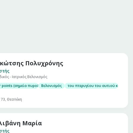
κώτσης Πολυχρόνης
στής
κός - Ιατρικός Βελονισμός
r points (σημεία πυροδότησης μυοπεριτοναϊκού πόνου)
Βελονισμός
του πτερυγίου του αυτιού κατά Bahr 
73, Θεσ/νίκη
λιβάνη Μαρία
στής