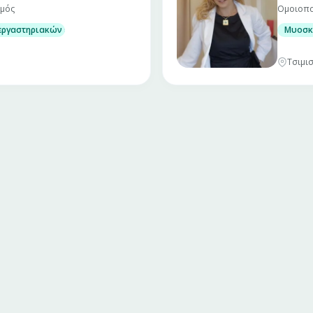
σμός
Ομοιοπα
 γυναίκες
εργαστηριακών εξετάσεων
Μυοσκ
Τσιμισ