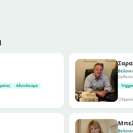
η
Σαρα
Βελονι
Ορθοπεδι
ματος
Αδυνάτισμα
Trigge
Ερμού 
Μπε
Βελονι