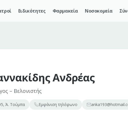
ατροί
Ειδικότητες
Φαρμακεία
Νοσοκομεία
Σύν
αννακίδης Ανδρέας
γος – Βελονιστής
95, Ά. Τούμπα
Εμφάνιση
τηλέφωνο
anka193@hotmail.