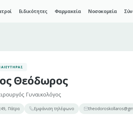
ατροί
Ειδικότητες
Φαρμακεία
Νοσοκομεία
Σύν
ΜΑΙΕΥΤΉΡΑΣ
ος Θεόδωρος
ειρουργός Γυναικολόγος
49, Πάτρα
Εμφάνιση
τηλέφωνο
theodoroskollaros@gm