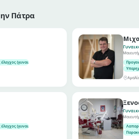
την Πάτρα
Μιχα
Γυναικ
Μαιευτή
 έλεγχος (γυναικολογικός υπέρηχος – τεστ Παπ)
Προγεν
χος)
Υπερη
Αμαλί
Ξενο
Γυναικ
Μαιευτή
 έλεγχος (γυναικολογικός υπέρηχος – τεστ Παπ)
Λαπαρ
χος)
Παρακ