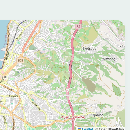
Leaflet
|
© OpenStreetMap