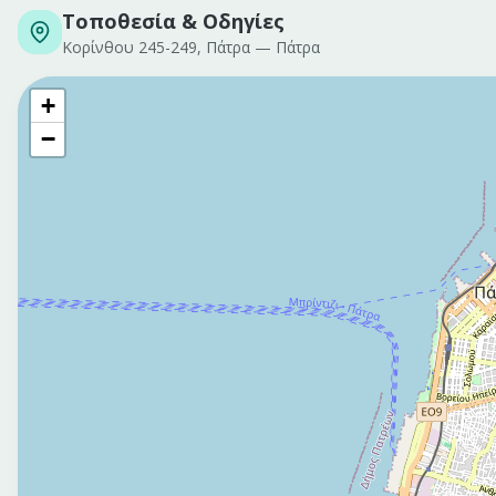
Τοποθεσία & Οδηγίες
Κορίνθου 245-249, Πάτρα
—
Πάτρα
+
−