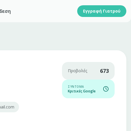
δεση
Εγγραφή Γιατρού
673
Προβολές
ΣΎΝΤΟΜΑ
Κριτικές Google
ail.com