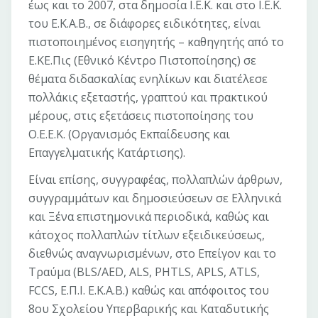
έως και το 2007, στα δημοσία Ι.Ε.Κ. και στο Ι.Ε.Κ.
του Ε.Κ.Α.Β., σε διάφορες ειδικότητες, είναι
πιστοποιημένος εισηγητής – καθηγητής από το
Ε.ΚΕ.Πις (Εθνικό Κέντρο Πιστοποίησης) σε
θέματα διδασκαλίας ενηλίκων και διατέλεσε
πολλάκις εξεταστής, γραπτού και πρακτικού
μέρους, στις εξετάσεις πιστοποίησης του
Ο.Ε.Ε.Κ. (Οργανισμός Εκπαίδευσης και
Επαγγελματικής Κατάρτισης).
Είναι επίσης, συγγραφέας, πολλαπλών άρθρων,
συγγραμμάτων και δημοσιεύσεων σε Ελληνικά
και Ξένα επιστημονικά περιοδικά, καθώς και
κάτοχος πολλαπλών τίτλων εξειδικεύσεως,
διεθνώς αναγνωρισμένων, στο Επείγον και το
Τραύμα (BLS/AED, ALS, PHTLS, APLS, ATLS,
FCCS, Ε.Π.Ι. Ε.Κ.Α.Β.) καθώς και απόφοιτος του
8ου Σχολείου Υπερβαρικής και Καταδυτικής