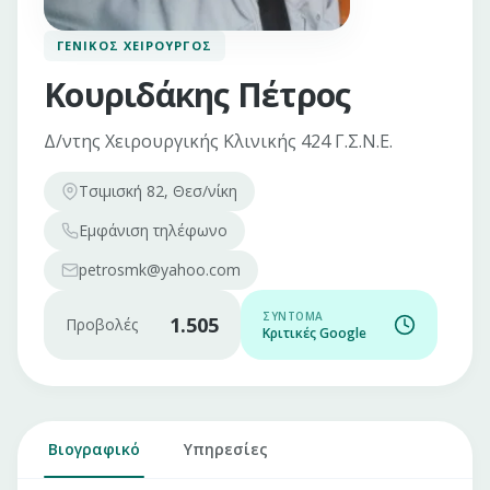
ΓΕΝΙΚΌΣ ΧΕΙΡΟΥΡΓΌΣ
Κουριδάκης Πέτρος
Δ/ντης Χειρουργικής Κλινικής 424 Γ.Σ.Ν.Ε.
Τσιμισκή 82, Θεσ/νίκη
Εμφάνιση
τηλέφωνο
petrosmk@yahoo.com
ΣΎΝΤΟΜΑ
1.505
Προβολές
Κριτικές Google
Βιογραφικό
Υπηρεσίες