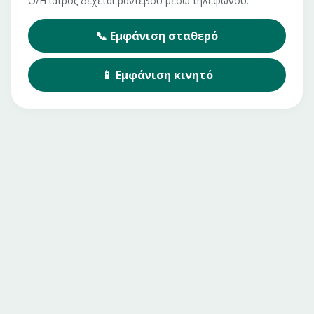
Ο/Η ιατρός δέχεται ραντεβού μέσω τηλεφώνου.
📞
Εμφάνιση
σταθερό
📱
Εμφάνιση
κινητό