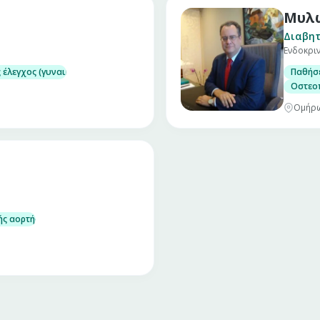
Μυλω
Διαβητ
Ενδοκρι
 έλεγχος (γυναικολογικός υπέρηχος – τεστ Παπ)
Παθήσε
χος)
Οστεο
Ομήρω
ής αορτής