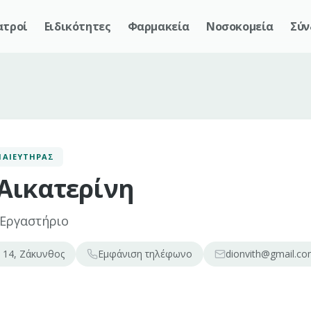
ατροί
Ειδικότητες
Φαρμακεία
Νοσοκομεία
Σύν
ΜΑΙΕΥΤΉΡΑΣ
Αικατερίνη
 Εργαστήριο
14, Ζάκυνθος
Εμφάνιση
τηλέφωνο
dionvith@gmail.c