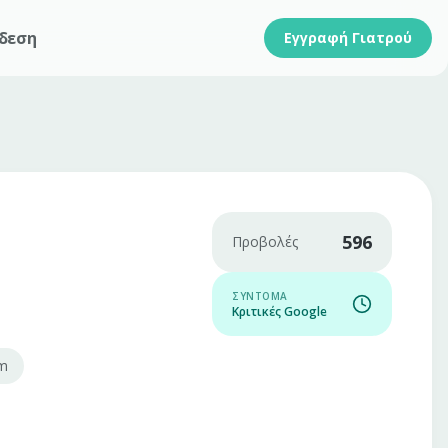
δεση
Εγγραφή Γιατρού
596
Προβολές
ΣΎΝΤΟΜΑ
Κριτικές Google
om