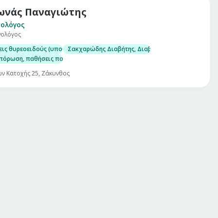
νάς Παναγιώτης
ολόγος
νολόγος
ις θυρεοειδούς (υποθυρεοειδισμός, υπερθυρεοειδισμός, οζώδης βρογχοκ
Σακχαρώδης Διαβήτης, Διαβήτης Κυήσεως
πόρωση, παθήσεις παραθυρεοειδών
ν Κατοχής 25, Ζάκυνθος