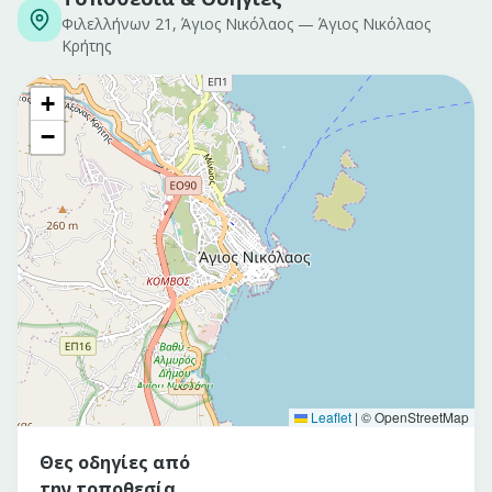
Φιλελλήνων 21, Άγιος Νικόλαος
—
Άγιος Νικόλαος
Κρήτης
+
−
Leaflet
|
© OpenStreetMap
Θες οδηγίες από
την τοποθεσία