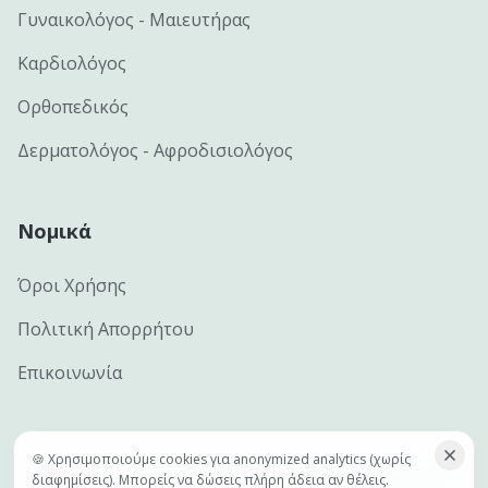
Γυναικολόγος - Μαιευτήρας
Καρδιολόγος
Ορθοπεδικός
Δερματολόγος - Αφροδισιολόγος
Νομικά
Όροι Χρήσης
Πολιτική Απορρήτου
Επικοινωνία
🍪 Χρησιμοποιούμε cookies για anonymized analytics (χωρίς
©
2026
e-docs.gr — Handcrafted by
Netclick · Advanced
διαφημίσεις). Μπορείς να δώσεις πλήρη άδεια αν θέλεις.