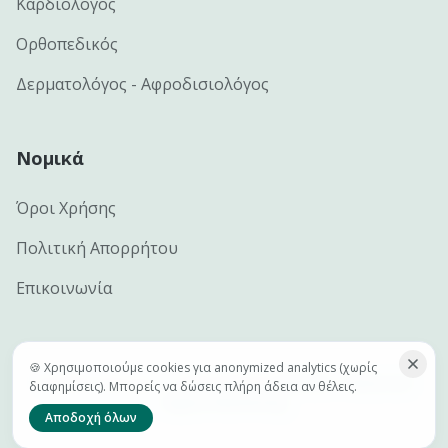
Καρδιολόγος
Ορθοπεδικός
Δερματολόγος - Αφροδισιολόγος
Νομικά
Όροι Χρήσης
Πολιτική Απορρήτου
Επικοινωνία
🍪 Χρησιμοποιούμε cookies για anonymized analytics (χωρίς
©
2026
e-docs.gr — Handcrafted by
Netclick · Advanced
διαφημίσεις). Μπορείς να δώσεις πλήρη άδεια αν θέλεις.
Digital Marketing
Αποδοχή όλων